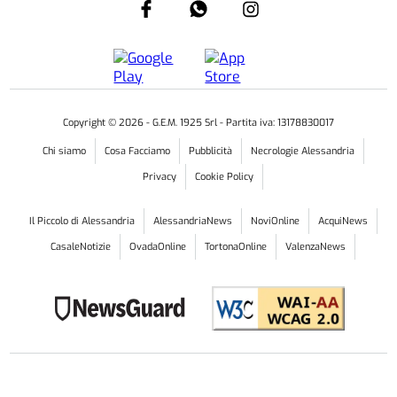
Copyright ©
2026
- G.E.M. 1925 Srl - Partita iva: 13178830017
Chi siamo
Cosa Facciamo
Pubblicità
Necrologie Alessandria
Privacy
Cookie Policy
Il Piccolo di Alessandria
AlessandriaNews
NoviOnline
AcquiNews
CasaleNotizie
OvadaOnline
TortonaOnline
ValenzaNews