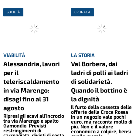
SOCIETÀ
CRONACA
VIABILITÀ
LA STORIA
Alessandria, lavori
Val Borbera, dai
per il
ladri di polli ai ladri
teleriscaldamento
di solidarietà.
in via Marengo:
Quando il bottino è
disagi fino al 31
la dignità
agosto
Il furto della cassetta delle
offerte della Croce Rossa
Ripresi gli scavi all'incrocio
in un negozio vale pochi
tra via Marengo e spalto
euro, ma racconta molto di
Gamondio. Previsti
più. Non è il valore
restringimenti di
economico a colpire, bensì
carreggiata, divieti di sosta