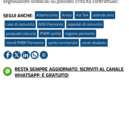
segnalazioni sindacali su possibili criticità contrattuali”.
Alberto Unia
Amos
Asl To4
azienda zero
SEGUI ANCHE:
case di comunità
M5S Piemonte
ospedali di comunità
pasquale coluccio
PNRR sanità
regione piemonte
ritardi PNRR Piemonte
sanità territoriale
sarah disabato
RESTA SEMPRE AGGIORNATO. ISCRIVITI AL CANALE
WHATSAPP: È GRATUITO!