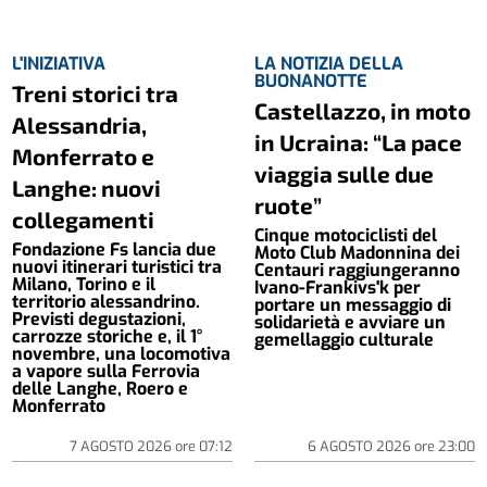
L'INIZIATIVA
LA NOTIZIA DELLA
BUONANOTTE
Treni storici tra
Castellazzo, in moto
Alessandria,
in Ucraina: “La pace
Monferrato e
viaggia sulle due
Langhe: nuovi
ruote”
collegamenti
Cinque motociclisti del
Fondazione Fs lancia due
Moto Club Madonnina dei
nuovi itinerari turistici tra
Centauri raggiungeranno
Milano, Torino e il
Ivano-Frankivs'k per
territorio alessandrino.
portare un messaggio di
Previsti degustazioni,
solidarietà e avviare un
carrozze storiche e, il 1°
gemellaggio culturale
novembre, una locomotiva
a vapore sulla Ferrovia
delle Langhe, Roero e
Monferrato
7 AGOSTO 2026
ore
07:12
6 AGOSTO 2026
ore
23:00