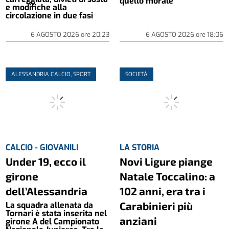
quello morale
e modifiche alla
circolazione in due fasi
6 AGOSTO 2026
ore
20:23
6 AGOSTO 2026
ore
18:06
ALESSANDRIA CALCIO, SPORT
SOCIETÀ
CALCIO - GIOVANILI
LA STORIA
Under 19, ecco il
Novi Ligure piange
girone
Natale Toccalino: a
dell’Alessandria
102 anni, era tra i
Carabinieri più
La squadra allenata da
Tornari è stata inserita nel
anziani
girone A del Campionato