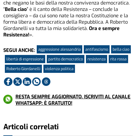
che negano le basi della nostra convivenza democratica.
“
Bella ciao
” è il canto della Resistenza – conclude la
consigliera – da cui sono nate la nostra Costituzione e la
forma libera e democratica della Repubblica. A Roberto
Giordanelli va tutta la mia solidarietà.
Ora e sempre
Resistenza!
».
aggressione alessandria
antifascismo
bella ciao
SEGUI ANCHE:
libertà di espressione
partito democratico
resistenza
rita rossa
Roberto Giordanelli
violenza politica
RESTA SEMPRE AGGIORNATO. ISCRIVITI AL CANALE
WHATSAPP: È GRATUITO!
Articoli correlati