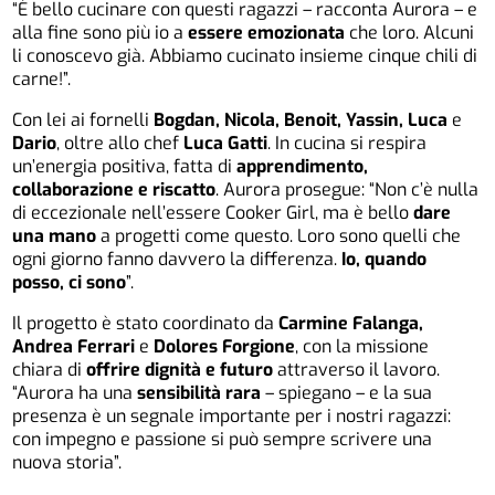
“È bello cucinare con questi ragazzi – racconta Aurora – e
alla fine sono più io a
essere emozionata
che loro. Alcuni
li conoscevo già. Abbiamo cucinato insieme cinque chili di
carne!”.
Con lei ai fornelli
Bogdan, Nicola, Benoit, Yassin, Luca
e
Dario
, oltre allo chef
Luca Gatti
. In cucina si respira
un’energia positiva, fatta di
apprendimento,
collaborazione e riscatto
. Aurora prosegue: “Non c’è nulla
di eccezionale nell’essere Cooker Girl, ma è bello
dare
una mano
a progetti come questo. Loro sono quelli che
ogni giorno fanno davvero la differenza.
Io, quando
posso, ci sono
”.
Il progetto è stato coordinato da
Carmine Falanga,
Andrea Ferrari
e
Dolores Forgione
, con la missione
chiara di
offrire dignità e futuro
attraverso il lavoro.
“Aurora ha una
sensibilità rara
– spiegano – e la sua
presenza è un segnale importante per i nostri ragazzi:
con impegno e passione si può sempre scrivere una
nuova storia”.