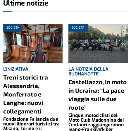
Ultime notizie
SOCIETÀ
SOCIETÀ
L'INIZIATIVA
LA NOTIZIA DELLA
BUONANOTTE
Treni storici tra
Castellazzo, in moto
Alessandria,
in Ucraina: “La pace
Monferrato e
viaggia sulle due
Langhe: nuovi
ruote”
collegamenti
Cinque motociclisti del
Fondazione Fs lancia due
Moto Club Madonnina dei
nuovi itinerari turistici tra
Centauri raggiungeranno
Milano, Torino e il
Ivano-Frankivs'k per