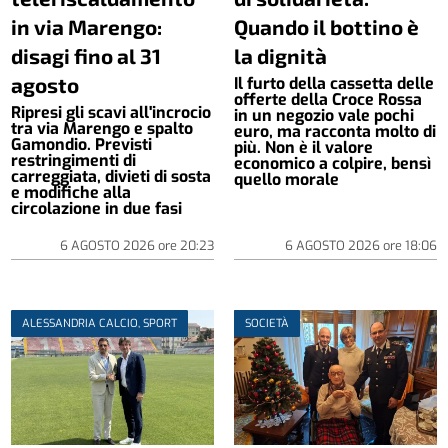
in via Marengo:
Quando il bottino è
disagi fino al 31
la dignità
agosto
Il furto della cassetta delle
offerte della Croce Rossa
Ripresi gli scavi all'incrocio
in un negozio vale pochi
tra via Marengo e spalto
euro, ma racconta molto di
Gamondio. Previsti
più. Non è il valore
restringimenti di
economico a colpire, bensì
carreggiata, divieti di sosta
quello morale
e modifiche alla
circolazione in due fasi
6 AGOSTO 2026
ore
20:23
6 AGOSTO 2026
ore
18:06
ALESSANDRIA CALCIO, SPORT
SOCIETÀ