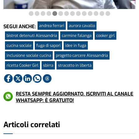
andrea ferrari
aurora cavallo
SEGUI ANCHE:
bistrot detenuti Alessandria
carmine falanga
cooker girl
cucina sociale
fuga di sapori
idee in fuga
inclusione sociale cucina
progetto carcere Alessandria
ricetta Cooker Girl
sbirra
stracotto in libertà
RESTA SEMPRE AGGIORNATO. ISCRIVITI AL CANALE
WHATSAPP: È GRATUITO!
Articoli correlati