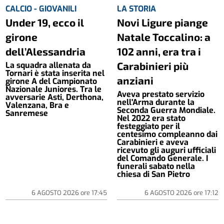
CALCIO - GIOVANILI
LA STORIA
Under 19, ecco il
Novi Ligure piange
girone
Natale Toccalino: a
dell’Alessandria
102 anni, era tra i
Carabinieri più
La squadra allenata da
Tornari è stata inserita nel
anziani
girone A del Campionato
Nazionale Juniores. Tra le
Aveva prestato servizio
avversarie Asti, Derthona,
nell'Arma durante la
Valenzana, Bra e
Seconda Guerra Mondiale.
Sanremese
Nel 2022 era stato
festeggiato per il
centesimo compleanno dai
Carabinieri e aveva
ricevuto gli auguri ufficiali
del Comando Generale. I
funerali sabato nella
chiesa di San Pietro
6 AGOSTO 2026
ore
17:45
6 AGOSTO 2026
ore
17:12