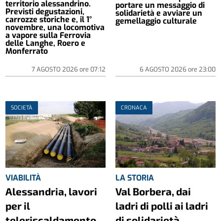
territorio alessandrino.
portare un messaggio di
Previsti degustazioni,
solidarietà e avviare un
carrozze storiche e, il 1°
gemellaggio culturale
novembre, una locomotiva
a vapore sulla Ferrovia
delle Langhe, Roero e
Monferrato
7 AGOSTO 2026
ore
07:12
6 AGOSTO 2026
ore
23:00
SOCIETÀ
CRONACA
VIABILITÀ
LA STORIA
Alessandria, lavori
Val Borbera, dai
per il
ladri di polli ai ladri
teleriscaldamento
di solidarietà.