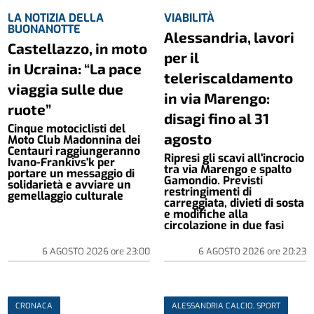
LA NOTIZIA DELLA
VIABILITÀ
BUONANOTTE
Alessandria, lavori
Castellazzo, in moto
per il
in Ucraina: “La pace
teleriscaldamento
viaggia sulle due
in via Marengo:
ruote”
disagi fino al 31
Cinque motociclisti del
agosto
Moto Club Madonnina dei
Centauri raggiungeranno
Ripresi gli scavi all'incrocio
Ivano-Frankivs'k per
tra via Marengo e spalto
portare un messaggio di
Gamondio. Previsti
solidarietà e avviare un
restringimenti di
gemellaggio culturale
carreggiata, divieti di sosta
e modifiche alla
circolazione in due fasi
6 AGOSTO 2026
ore
23:00
6 AGOSTO 2026
ore
20:23
CRONACA
ALESSANDRIA CALCIO, SPORT