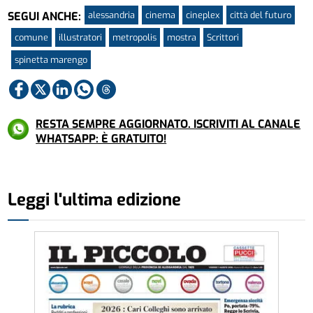
alessandria
cinema
cineplex
città del futuro
SEGUI ANCHE:
comune
illustratori
metropolis
mostra
Scrittori
spinetta marengo
RESTA SEMPRE AGGIORNATO. ISCRIVITI AL CANALE
WHATSAPP: È GRATUITO!
Leggi l'ultima edizione