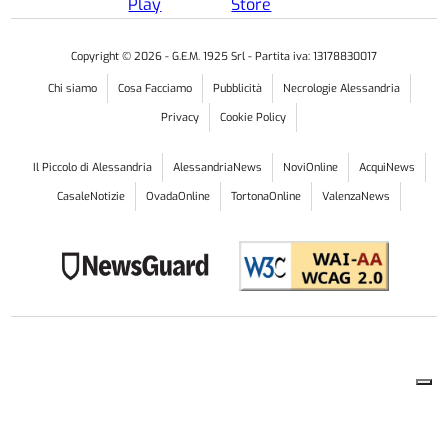
Copyright ©
2026
- G.E.M. 1925 Srl - Partita iva: 13178830017
Chi siamo
Cosa Facciamo
Pubblicità
Necrologie Alessandria
Privacy
Cookie Policy
Il Piccolo di Alessandria
AlessandriaNews
NoviOnline
AcquiNews
CasaleNotizie
OvadaOnline
TortonaOnline
ValenzaNews