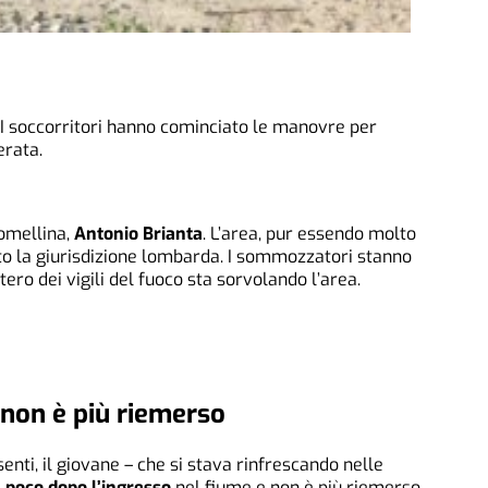
. I soccorritori hanno cominciato le manovre per
erata.
Lomellina,
Antonio Brianta
. L’area, pur essendo molto
sotto la giurisdizione lombarda. I sommozzatori stanno
tero dei vigili del fuoco sta sorvolando l’area.
 non è più riemerso
enti, il giovane – che si stava rinfrescando nelle
 poco dopo l’ingresso
nel fiume e non è più riemerso.