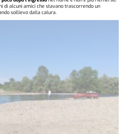
hi di alcuni amici che stavano trascorrendo un
ndo sollievo dalla calura.