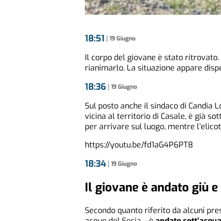
18:51
|
19 Giugno
Il corpo del giovane è stato ritrovato
rianimarlo. La situazione appare disp
18:36
|
19 Giugno
Sul posto anche il sindaco di Candia 
vicina al territorio di Casale, è già 
per arrivare sul luogo, mentre l’elicot
https://youtu.be/fd1aG4P6PT8
18:34
|
19 Giugno
Il giovane è andato giù e
Secondo quanto riferito da alcuni pres
acque del Sesia – è
andato sott’acqua