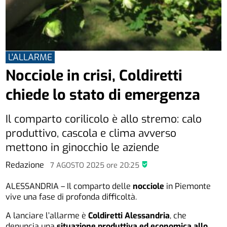
L'ALLARME
Nocciole in crisi, Coldiretti
chiede lo stato di emergenza
Il comparto corilicolo è allo stremo: calo
produttivo, cascola e clima avverso
mettono in ginocchio le aziende
Redazione
7 AGOSTO 2025
ore
20:25
ALESSANDRIA – Il comparto delle
nocciole
in Piemonte
vive una fase di profonda difficoltà.
A lanciare l’allarme è
Coldiretti Alessandria
, che
denuncia una
situazione produttiva ed economica allo