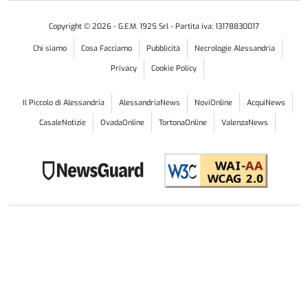
Copyright ©
2026
- G.E.M. 1925 Srl - Partita iva: 13178830017
Chi siamo
Cosa Facciamo
Pubblicità
Necrologie Alessandria
Privacy
Cookie Policy
Il Piccolo di Alessandria
AlessandriaNews
NoviOnline
AcquiNews
CasaleNotizie
OvadaOnline
TortonaOnline
ValenzaNews