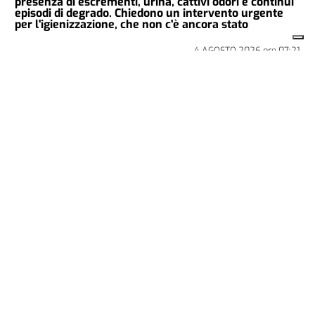
presenza di escrementi, urina, cattivi odori e continui
episodi di degrado. Chiedono un intervento urgente
per l'igienizzazione, che non c'è ancora stato
4 AGOSTO 2026
ore
07:21
CRONACA
LA STORIA