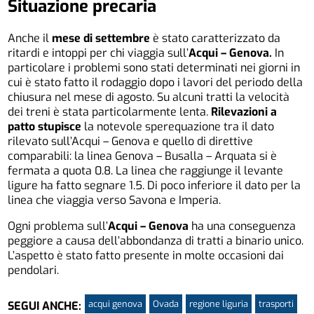
Situazione precaria
Anche il
mese di settembre
è stato caratterizzato da
ritardi e intoppi per chi viaggia sull’
Acqui – Genova.
In
particolare i problemi sono stati determinati nei giorni in
cui è stato fatto il rodaggio dopo i lavori del periodo della
chiusura nel mese di agosto. Su alcuni tratti la velocità
dei treni è stata particolarmente lenta.
Rilevazioni a
patto stupisce
la notevole sperequazione tra il dato
rilevato sull’Acqui – Genova e quello di direttive
comparabili: la linea Genova – Busalla – Arquata si è
fermata a quota 0.8. La linea che raggiunge il levante
ligure ha fatto segnare 1.5. Di poco inferiore il dato per la
linea che viaggia verso Savona e Imperia.
Ogni problema sull’
Acqui – Genova
ha una conseguenza
peggiore a causa dell’abbondanza di tratti a binario unico.
L’aspetto è stato fatto presente in molte occasioni dai
pendolari.
acqui genova
Ovada
regione liguria
trasporti
SEGUI ANCHE: