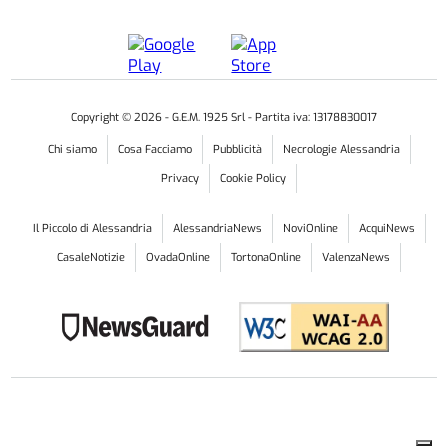
Copyright ©
2026
- G.E.M. 1925 Srl - Partita iva: 13178830017
Chi siamo
Cosa Facciamo
Pubblicità
Necrologie Alessandria
Privacy
Cookie Policy
Il Piccolo di Alessandria
AlessandriaNews
NoviOnline
AcquiNews
CasaleNotizie
OvadaOnline
TortonaOnline
ValenzaNews