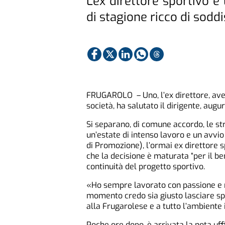
L'ex direttore sportivo e
di stagione ricco di soddi
FRUGAROLO – Uno, l’ex direttore, aveva
società, ha salutato il dirigente, augu
Si separano, di comune accordo, le s
un’estate di intenso lavoro e un avvio
di Promozione), l’ormai ex direttore s
che la decisione è maturata “per il bene
continuità del progetto sportivo.
«Ho sempre lavorato con passione e r
momento credo sia giusto lasciare spa
alla Frugarolese e a tutto l’ambiente i
Poche ore dopo, è arrivata la nota uff