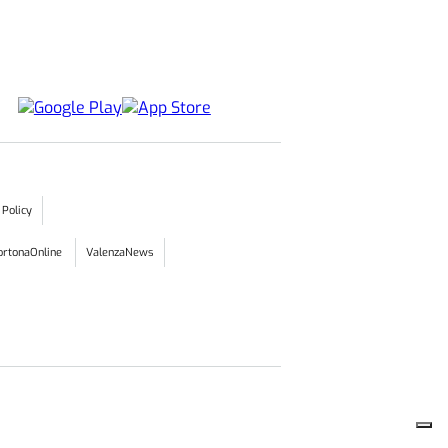
 Policy
ortonaOnline
ValenzaNews