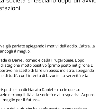
 la società si lasciano dopo un avvio
sfazioni
 già parlato spiegando i motivi dell’addio. L’altra, la
randogli il meglio.
trade di Daniel Romeo e della Frugarolese. Dopo
 di stagione molto positivo (primo posto nel girone D
portivo ha scelto di fare un passo indietro, spiegando
 di tutti”, con l’intento di favorire la serenità e la
ispetto – ha dichiarato Daniel – ma in questo
zio e tranquillità alla società e alla squadra. Auguro
l meglio per il futuro».
iciale del club, che ha confermato la separazione.