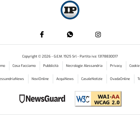
Copyright ©
2026
- G.E.M. 1925 Srl - Partita iva: 13178830017
iamo
Cosa Facciamo
Pubblicità
Necrologie Alessandria
Privacy
Cookie
lessandriaNews
NoviOnline
AcquiNews
CasaleNotizie
OvadaOnline
T