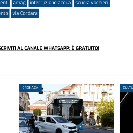
enti
amag
interruzione acqua
scuola vochieri
ento
via Cordara
CRIVITI AL CANALE WHATSAPP: È GRATUITO!
CRONACA
CULTU