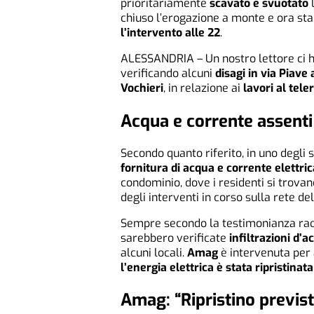
prioritariamente
scavato e svuotato
l
chiuso l’erogazione a monte e ora s
l’intervento alle 22
.
ALESSANDRIA – Un nostro lettore ci ha
verificando alcuni
disagi in via Piav
Vochieri
, in relazione ai
lavori al tel
Acqua e corrente assenti
Secondo quanto riferito, in uno degli s
fornitura di acqua e corrente elettric
condominio, dove i residenti si trova
degli interventi in corso sulla rete d
Sempre secondo la testimonianza racco
sarebbero verificate
infiltrazioni d’
alcuni locali.
Amag
è intervenuta per a
l’energia elettrica è stata ripristinata
Amag: “Ripristino previs