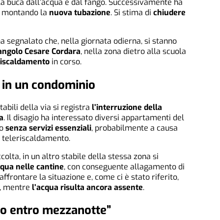
a buca dall’acqua e dal fango. Successivamente ha
ta montando la
nuova tubazione
. Si stima di
chiudere
 segnalato che, nella giornata odierna, si stanno
e angolo Cesare Cordara
, nella zona dietro alla scuola
eriscaldamento
in corso.
 in un condominio
tabili della via si registra
l’interruzione della
a
. Il disagio ha interessato diversi appartamenti del
no
senza servizi essenziali
, probabilmente a causa
el teleriscaldamento.
lta, in un altro stabile della stessa zona si
acqua nelle cantine
, con conseguente allagamento di
ffrontare la situazione e, come ci è stato riferito,
, mentre
l’acqua risulta ancora assente
.
to entro mezzanotte”