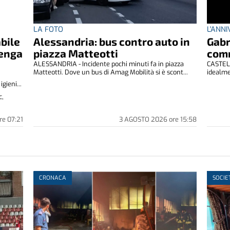
LA FOTO
L'ANN
abile
Alessandria: bus contro auto in
Gabr
venga
piazza Matteotti
comm
ALESSANDRIA - Incidente pochi minuti fa in piazza
CASTELL
Matteotti. Dove un bus di Amag Mobilità si è scont...
idealme
gieni...
c,
re
07:21
3 AGOSTO 2026
ore
15:58
CRONACA
SOCIE