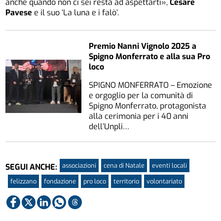
anche quando non ci sei resta ad aspettarti»,
Cesare
Pavese
e il suo ‘La luna e i falò’.
Premio Nanni Vignolo 2025 a
Spigno Monferrato e alla sua Pro
loco
SPIGNO MONFERRATO – Emozione
e orgoglio per la comunità di
Spigno Monferrato, protagonista
alla cerimonia per i 40 anni
dell’Unpli…
associazioni
cena di Natale
eventi locali
SEGUI ANCHE:
felizzano
fondazione
pro loco
territorio
volontariato