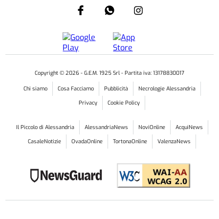
Copyright ©
2026
- G.E.M. 1925 Srl - Partita iva: 13178830017
Chi siamo
Cosa Facciamo
Pubblicità
Necrologie Alessandria
Privacy
Cookie Policy
Il Piccolo di Alessandria
AlessandriaNews
NoviOnline
AcquiNews
CasaleNotizie
OvadaOnline
TortonaOnline
ValenzaNews