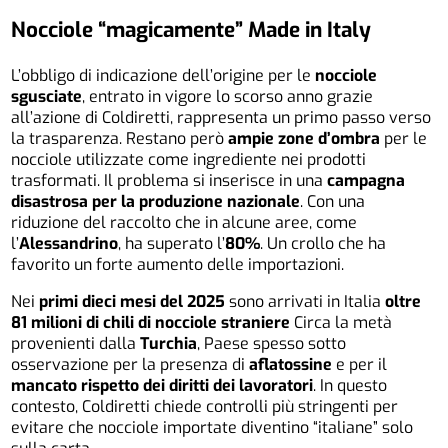
Nocciole “magicamente” Made in Italy
L’obbligo di indicazione dell’origine per le
nocciole
sgusciate
, entrato in vigore lo scorso anno grazie
all’azione di Coldiretti, rappresenta un primo passo verso
la trasparenza. Restano però
ampie zone d’ombra
per le
nocciole utilizzate come ingrediente nei prodotti
trasformati. Il problema si inserisce in una
campagna
disastrosa per la produzione nazionale
. Con una
riduzione del raccolto che in alcune aree, come
l’
Alessandrino
, ha superato l’
80%
. Un crollo che ha
favorito un forte aumento delle importazioni.
Nei
primi dieci mesi del 2025
sono arrivati in Italia
oltre
81 milioni di chili di nocciole straniere
Circa la metà
provenienti dalla
Turchia
, Paese spesso sotto
osservazione per la presenza di
aflatossine
e per il
mancato rispetto dei diritti dei lavoratori
. In questo
contesto, Coldiretti chiede controlli più stringenti per
evitare che nocciole importate diventino “italiane” solo