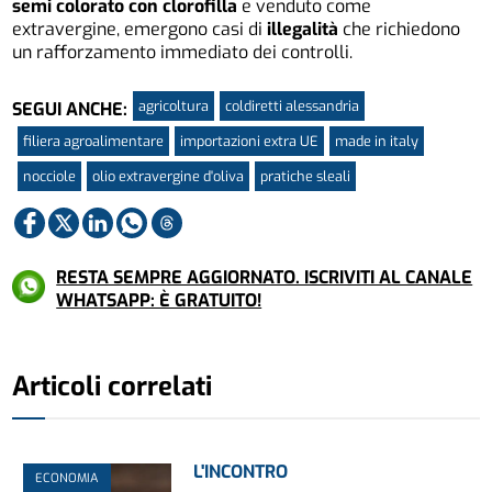
semi colorato con clorofilla
e venduto come
extravergine, emergono casi di
illegalità
che richiedono
un rafforzamento immediato dei controlli.
agricoltura
coldiretti alessandria
SEGUI ANCHE:
filiera agroalimentare
importazioni extra UE
made in italy
nocciole
olio extravergine d'oliva
pratiche sleali
RESTA SEMPRE AGGIORNATO. ISCRIVITI AL CANALE
WHATSAPP: È GRATUITO!
Articoli correlati
L'INCONTRO
ECONOMIA