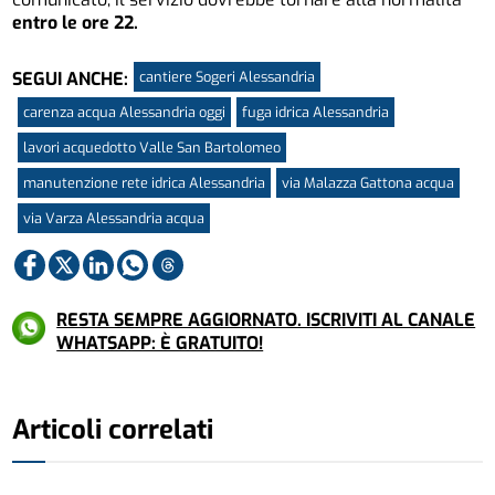
entro le ore 22.
cantiere Sogeri Alessandria
SEGUI ANCHE:
carenza acqua Alessandria oggi
fuga idrica Alessandria
lavori acquedotto Valle San Bartolomeo
manutenzione rete idrica Alessandria
via Malazza Gattona acqua
via Varza Alessandria acqua
RESTA SEMPRE AGGIORNATO. ISCRIVITI AL CANALE
WHATSAPP: È GRATUITO!
Articoli correlati