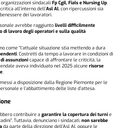
e organizzazioni sindacali
Fp Cgil, Fials e Nursing Up
.
itica all’interno dell’
Asl Al
, con ripercussioni sia
 benessere dei lavoratori.
ersonale avrebbe raggiunto
livelli difficilmente
o di lavoro degli operatori e sulla qualità
ano come “l’attuale situazione stia mettendo a dura
ipendenti
. Costretti da tempo a lavorare in condizioni di
 di assunzioni
capace di affrontare le criticità, la
iendale aveva individuato nel 2025 alcune
risorse
le
.
 messi a disposizione dalla Regione Piemonte per le
personale e l’abbattimento delle liste d’attesa.
ione
rebbero contribuire a
garantire la copertura dei turni
e
tadini”. Tuttavia, denunciano i sindacati,
non sarebbe
ta
da parte della direzione dell’Asl Al, oppure le