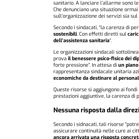
sanitario. A lanciare l’allarme sono l
Che denunciano una situazione ormai cr
sull’organizzazione dei servizi sia sul
Secondo i sindacati, “la carenza di p
sostenibili
. Con effetti diretti sul
caric
dell’assistenza sanitaria
“.
Le organizzazioni sindacali sottoline
prova
il benessere psico-fisico dei d
forte pressione”. In attesa di
un piano
rappresentanza sindacale unitaria az
economiche da destinare al persona
Queste risorse si aggiungono ai fondi
prestazioni aggiuntive, la carenza di 
Nessuna risposta dalla direz
Secondo i sidnacati, tali risorse “pot
assicurare continuità nelle cure ai cit
ancora arrivata una risposta concre