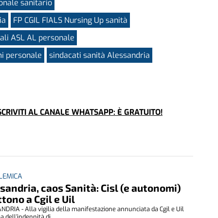
nale sanitario
ia
FP CGIL FIALS Nursing Up sanità
ali ASL AL personale
mi personale
sindacati sanità Alessandria
CRIVITI AL CANALE WHATSAPP: È GRATUITO!
LEMICA
sandria, caos Sanità: Cisl (e autonomi)
ttono a Cgil e Uil
DRIA - Alla vigilia della manifestazione annunciata da Cgil e Uil
 dell’indennità di ...