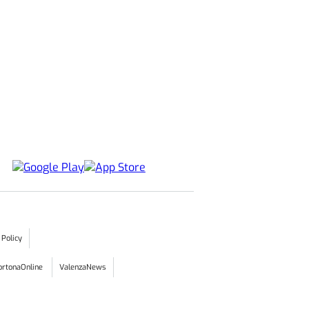
 Policy
ortonaOnline
ValenzaNews