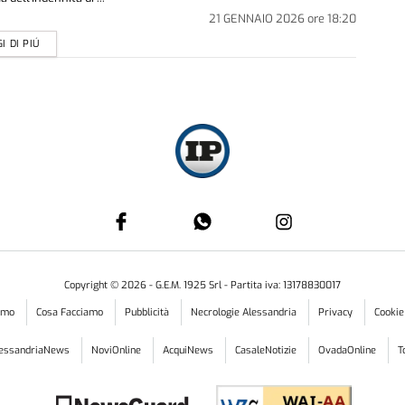
21 GENNAIO 2026
ore
18:20
I DI PIÚ
Copyright ©
2026
- G.E.M. 1925 Srl - Partita iva: 13178830017
iamo
Cosa Facciamo
Pubblicità
Necrologie Alessandria
Privacy
Cookie
lessandriaNews
NoviOnline
AcquiNews
CasaleNotizie
OvadaOnline
T