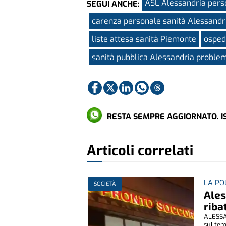
ASL Alessandria perso
SEGUI ANCHE:
carenza personale sanità Alessandr
liste attesa sanità Piemonte
osped
sanità pubblica Alessandria proble
RESTA SEMPRE AGGIORNATO. IS
Articoli correlati
LA PO
SOCIETÀ
Ales
riba
ALESSAN
sul tema