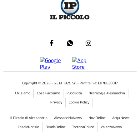
Copyright ©
2026
- G.E.M. 1925 Srl - Partita iva: 13178830017
Chi siamo
Cosa Facciamo
Pubblicità
Necrologie Alessandria
Privacy
Cookie Policy
Il Piccolo di Alessandria
AlessandriaNews
NoviOnline
AcquiNews
CasaleNotizie
OvadaOnline
TortonaOnline
ValenzaNews