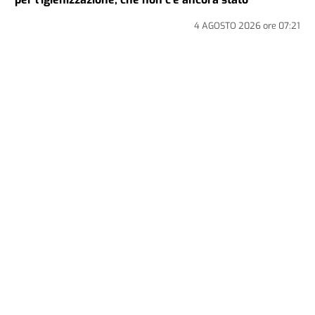
4 AGOSTO 2026
ore
07:21
CRONACA
LA FOTO
Alessandria: bus contro auto in piazza