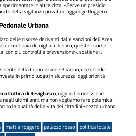
ià sperimentate in altre città. «Serve un presidio
pporto della vigilanza privata», aggiunge Roggero.
a Pedonale Urbana
izzo delle risorse derivanti dalle sanzioni dell’Area
ati centinaia di migliaia di euro, queste risorse
, con più controlli e prevenzione», sostiene il
esidente della Commissione Bilancio, che chiede
vesta in primo luogo in sicurezza, oggi priorità
co Cuttica di Revigliasco
, oggi in Commissione
a negli ultimi anni, ma non vogliamo fare polemica.
rino la qualità della vita dei cittadini».rezza urbana.
a
mattia roggero
palazzo rosso
politica locale