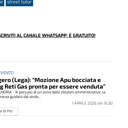
re
street tutor
CRIVITI AL CANALE WHATSAPP: È GRATUITO!
ERVENTO
ero (Lega): “Mozione Apu bocciata e
 Reti Gas pronta per essere venduta”
DRIA - “A poco più di un anno dalle elezioni amministrative, la
anza guidata dal sinda...
1 APRILE 2026
ore
15:30
I DI PIÚ