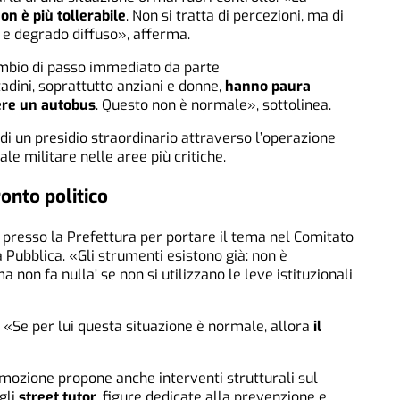
on è più tollerabile
. Non si tratta di percezioni, ma di
i e degrado diffuso», afferma.
mbio di passo immediato da parte
adini, soprattutto anziani e donne,
hanno paura
ere un autobus
. Questo non è normale», sottolinea.
 di un presidio straordinario attraverso l’operazione
ale militare nelle aree più critiche.
ronto politico
i presso la Prefettura per portare il tema nel Comitato
a Pubblica. «Gli strumenti esistono già: non è
 non fa nulla’ se non si utilizzano le leve istituzionali
 «Se per lui questa situazione è normale, allora
il
 mozione propone anche interventi strutturali sul
egli
street tutor
, figure dedicate alla prevenzione e