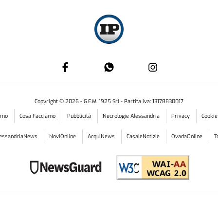
Copyright ©
2026
- G.E.M. 1925 Srl - Partita iva: 13178830017
iamo
Cosa Facciamo
Pubblicità
Necrologie Alessandria
Privacy
Cookie
lessandriaNews
NoviOnline
AcquiNews
CasaleNotizie
OvadaOnline
T