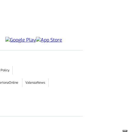
 Policy
ortonaOnline
ValenzaNews