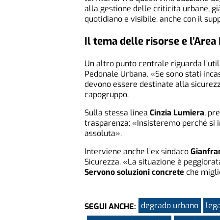
alla gestione delle criticità urbane, g
quotidiano e visibile, anche con il su
Il tema delle risorse e l’Are
Un altro punto centrale riguarda l’util
Pedonale Urbana. «Se sono stati incass
devono essere destinate alla sicurezza
capogruppo.
Sulla stessa linea
Cinzia Lumiera
, pr
trasparenza: «Insisteremo perché si in
assoluta».
Interviene anche l’ex sindaco
Gianfran
Sicurezza. «La situazione è peggiorat
Servono soluzioni concrete
che miglio
degrado urbano
leg
SEGUI ANCHE: