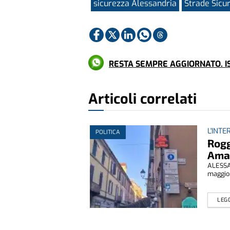
sicurezza Alessandria
Strade Sicu
RESTA SEMPRE AGGIORNATO. IS
Articoli correlati
L'INT
POLITICA
Rogg
Amag
ALESSAN
maggior
LEGG