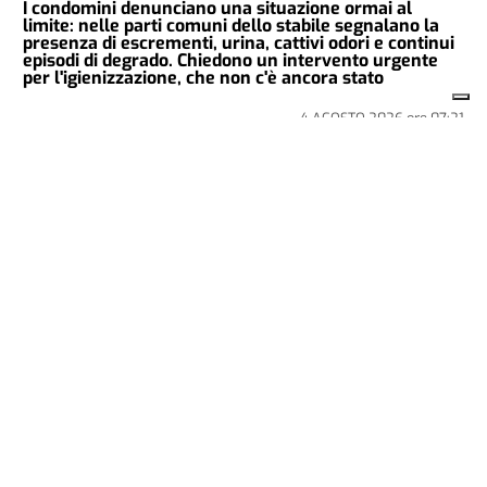
I condomini denunciano una situazione ormai al
limite: nelle parti comuni dello stabile segnalano la
presenza di escrementi, urina, cattivi odori e continui
episodi di degrado. Chiedono un intervento urgente
per l'igienizzazione, che non c'è ancora stato
4 AGOSTO 2026
ore
07:21
CRONACA