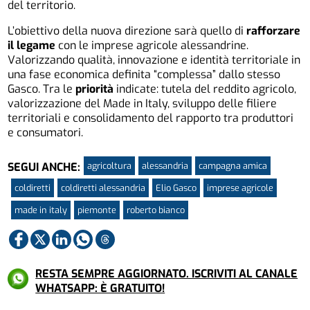
del territorio.
L’obiettivo della nuova direzione sarà quello di
rafforzare
il legame
con le imprese agricole alessandrine.
Valorizzando qualità, innovazione e identità territoriale in
una fase economica definita “complessa” dallo stesso
Gasco. Tra le
priorità
indicate: tutela del reddito agricolo,
valorizzazione del Made in Italy, sviluppo delle filiere
territoriali e consolidamento del rapporto tra produttori
e consumatori.
agricoltura
alessandria
campagna amica
SEGUI ANCHE:
coldiretti
coldiretti alessandria
Elio Gasco
imprese agricole
made in italy
piemonte
roberto bianco
RESTA SEMPRE AGGIORNATO. ISCRIVITI AL CANALE
WHATSAPP: È GRATUITO!