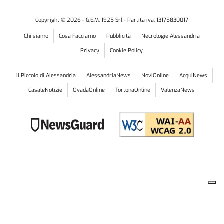
Copyright ©
2026
- G.E.M. 1925 Srl - Partita iva: 13178830017
Chi siamo
Cosa Facciamo
Pubblicità
Necrologie Alessandria
Privacy
Cookie Policy
Il Piccolo di Alessandria
AlessandriaNews
NoviOnline
AcquiNews
CasaleNotizie
OvadaOnline
TortonaOnline
ValenzaNews