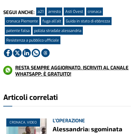
a21
arresto
Asti Ovest
cronaca
SEGUI ANCHE:
cronaca Piemonte
fuga all’alt
Guida in stato di ebbrezza
patente falsa
polizia stradale alessandria
Resistenza a pubblico ufficiale
RESTA SEMPRE AGGIORNATO. ISCRIVITI AL CANALE
WHATSAPP: È GRATUITO!
Articoli correlati
L’OPERAZIONE
CRONACA, VIDEO
Alessandria: sgominata