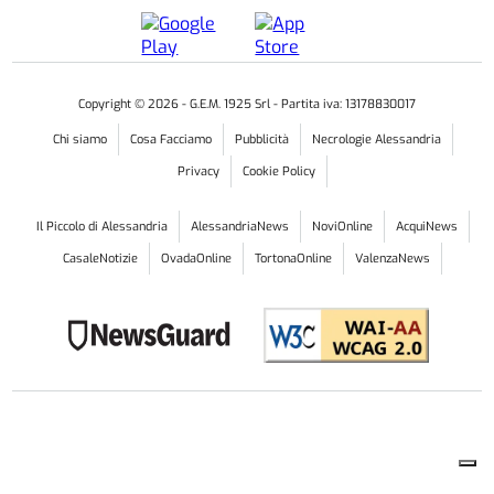
Copyright ©
2026
- G.E.M. 1925 Srl - Partita iva: 13178830017
Chi siamo
Cosa Facciamo
Pubblicità
Necrologie Alessandria
Privacy
Cookie Policy
Il Piccolo di Alessandria
AlessandriaNews
NoviOnline
AcquiNews
CasaleNotizie
OvadaOnline
TortonaOnline
ValenzaNews