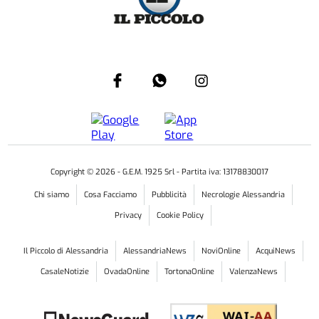
Copyright ©
2026
- G.E.M. 1925 Srl - Partita iva: 13178830017
Chi siamo
Cosa Facciamo
Pubblicità
Necrologie Alessandria
Privacy
Cookie Policy
Il Piccolo di Alessandria
AlessandriaNews
NoviOnline
AcquiNews
CasaleNotizie
OvadaOnline
TortonaOnline
ValenzaNews