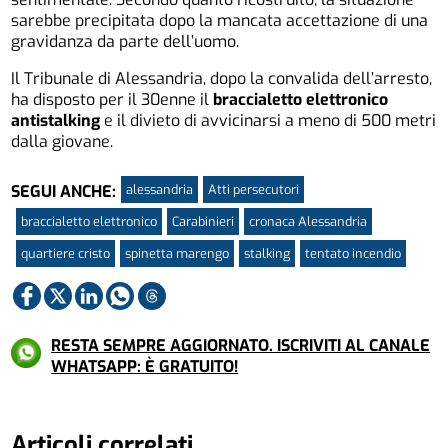
sarebbe precipitata dopo la mancata accettazione di una
gravidanza da parte dell’uomo.
Il Tribunale di Alessandria, dopo la convalida dell’arresto,
ha disposto per il 30enne il
braccialetto elettronico
antistalking
e il divieto di avvicinarsi a meno di 500 metri
dalla giovane.
alessandria
Atti persecutori
SEGUI ANCHE:
braccialetto elettronico
Carabinieri
cronaca Alessandria
quartiere cristo
spinetta marengo
stalking
tentato incendio
RESTA SEMPRE AGGIORNATO. ISCRIVITI AL CANALE
WHATSAPP: È GRATUITO!
Articoli correlati