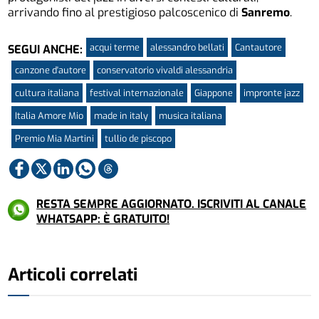
arrivando fino al prestigioso palcoscenico di
Sanremo
.
acqui terme
alessandro bellati
Cantautore
SEGUI ANCHE:
canzone d'autore
conservatorio vivaldi alessandria
cultura italiana
festival internazionale
Giappone
impronte jazz
Italia Amore Mio
made in italy
musica italiana
Premio Mia Martini
tullio de piscopo
RESTA SEMPRE AGGIORNATO. ISCRIVITI AL CANALE
WHATSAPP: È GRATUITO!
Articoli correlati