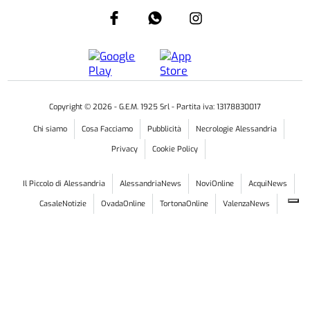
Copyright ©
2026
- G.E.M. 1925 Srl - Partita iva: 13178830017
Chi siamo
Cosa Facciamo
Pubblicità
Necrologie Alessandria
Privacy
Cookie Policy
Il Piccolo di Alessandria
AlessandriaNews
NoviOnline
AcquiNews
CasaleNotizie
OvadaOnline
TortonaOnline
ValenzaNews