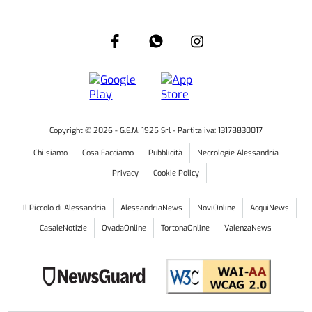
IL CASO
Alessandria: tensione in stabile Atc.
«Scale invivibili, intervenga chi di
dovere»
I condomini denunciano una situazione ormai al
limite: nelle parti comuni dello stabile segnalano la
presenza di escrementi, urina, cattivi odori e continui
episodi di degrado. Chiedono un intervento urgente
per l'igienizzazione, che non c'è ancora stato