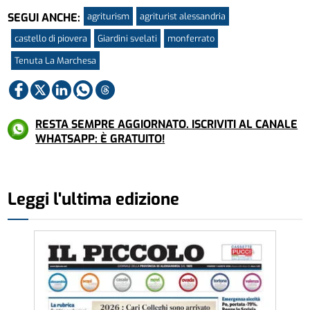
agriturism
agriturist alessandria
SEGUI ANCHE:
castello di piovera
Giardini svelati
monferrato
Tenuta La Marchesa
RESTA SEMPRE AGGIORNATO. ISCRIVITI AL CANALE
WHATSAPP: È GRATUITO!
Leggi l'ultima edizione