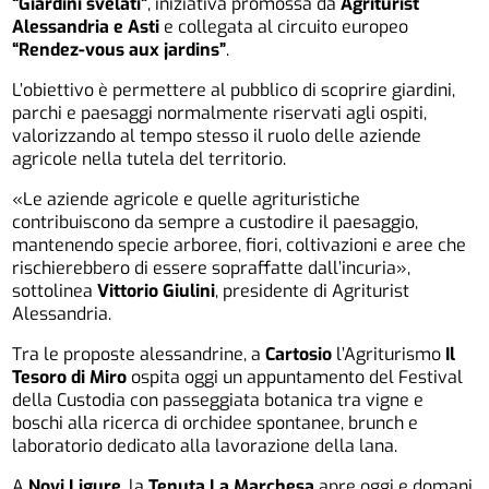
“Giardini svelati”
, iniziativa promossa da
Agriturist
Alessandria e Asti
e collegata al circuito europeo
“Rendez-vous aux jardins”
.
L’obiettivo è permettere al pubblico di scoprire giardini,
parchi e paesaggi normalmente riservati agli ospiti,
valorizzando al tempo stesso il ruolo delle aziende
agricole nella tutela del territorio.
«Le aziende agricole e quelle agrituristiche
contribuiscono da sempre a custodire il paesaggio,
mantenendo specie arboree, fiori, coltivazioni e aree che
rischierebbero di essere sopraffatte dall’incuria»,
sottolinea
Vittorio Giulini
, presidente di Agriturist
Alessandria.
Tra le proposte alessandrine, a
Cartosio
l’Agriturismo
Il
Tesoro di Miro
ospita oggi un appuntamento del Festival
della Custodia con passeggiata botanica tra vigne e
boschi alla ricerca di orchidee spontanee, brunch e
laboratorio dedicato alla lavorazione della lana.
A
Novi Ligure
, la
Tenuta La Marchesa
apre oggi e domani