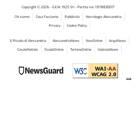
Copyright ©
2026
- G.E.M. 1925 Srl - Partita iva: 13178830017
Chi siamo
Cosa Facciamo
Pubblicità
Necrologie Alessandria
Privacy
Cookie Policy
Il Piccolo di Alessandria
AlessandriaNews
NoviOnline
AcquiNews
CasaleNotizie
OvadaOnline
TortonaOnline
ValenzaNews