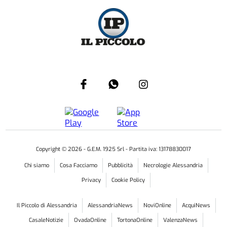
Copyright ©
2026
- G.E.M. 1925 Srl - Partita iva: 13178830017
Chi siamo
Cosa Facciamo
Pubblicità
Necrologie Alessandria
Privacy
Cookie Policy
Il Piccolo di Alessandria
AlessandriaNews
NoviOnline
AcquiNews
CasaleNotizie
OvadaOnline
TortonaOnline
ValenzaNews