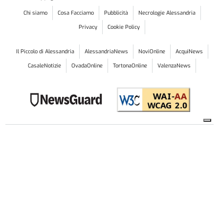
Chi siamo
Cosa Facciamo
Pubblicità
Necrologie Alessandria
Privacy
Cookie Policy
Il Piccolo di Alessandria
AlessandriaNews
NoviOnline
AcquiNews
CasaleNotizie
OvadaOnline
TortonaOnline
ValenzaNews