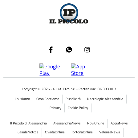
Copyright ©
2026
- G.E.M. 1925 Srl - Partita iva: 13178830017
Chi siamo
Cosa Facciamo
Pubblicità
Necrologie Alessandria
Privacy
Cookie Policy
Il Piccolo di Alessandria
AlessandriaNews
NoviOnline
AcquiNews
CasaleNotizie
OvadaOnline
TortonaOnline
ValenzaNews