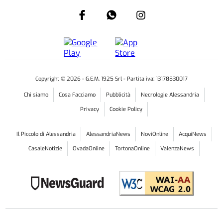
Copyright ©
2026
- G.E.M. 1925 Srl - Partita iva: 13178830017
Chi siamo
Cosa Facciamo
Pubblicità
Necrologie Alessandria
Privacy
Cookie Policy
Il Piccolo di Alessandria
AlessandriaNews
NoviOnline
AcquiNews
CasaleNotizie
OvadaOnline
TortonaOnline
ValenzaNews