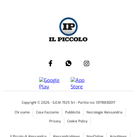
Copyright ©
2026
- G.E.M. 1925 Srl - Partita iva: 13178830017
Chi siamo
Cosa Facciamo
Pubblicità
Necrologie Alessandria
Privacy
Cookie Policy
Il Piccolo di Alessandria
AlessandriaNews
NoviOnline
AcquiNews