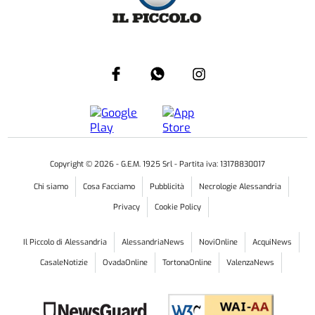
Copyright ©
2026
- G.E.M. 1925 Srl - Partita iva: 13178830017
Chi siamo
Cosa Facciamo
Pubblicità
Necrologie Alessandria
Privacy
Cookie Policy
Il Piccolo di Alessandria
AlessandriaNews
NoviOnline
AcquiNews
CasaleNotizie
OvadaOnline
TortonaOnline
ValenzaNews