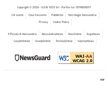
Copyright ©
2026
- G.E.M. 1925 Srl - Partita iva: 13178830017
Chi siamo
Cosa Facciamo
Pubblicità
Necrologie Alessandria
Privacy
Cookie Policy
Il Piccolo di Alessandria
AlessandriaNews
NoviOnline
AcquiNews
CasaleNotizie
OvadaOnline
TortonaOnline
ValenzaNews