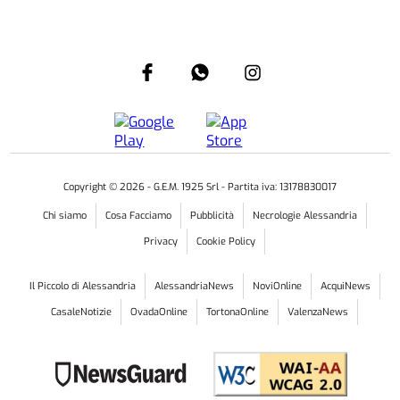
Copyright ©
2026
- G.E.M. 1925 Srl - Partita iva: 13178830017
Chi siamo
Cosa Facciamo
Pubblicità
Necrologie Alessandria
Privacy
Cookie Policy
Il Piccolo di Alessandria
AlessandriaNews
NoviOnline
AcquiNews
CasaleNotizie
OvadaOnline
TortonaOnline
ValenzaNews