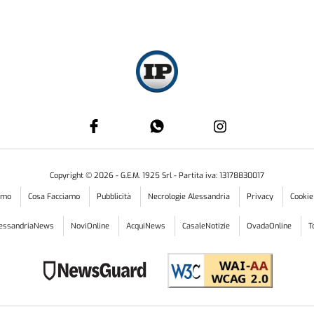
Copyright ©
2026
- G.E.M. 1925 Srl - Partita iva: 13178830017
iamo
Cosa Facciamo
Pubblicità
Necrologie Alessandria
Privacy
Cookie
lessandriaNews
NoviOnline
AcquiNews
CasaleNotizie
OvadaOnline
T