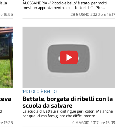
della
ALESSANDRIA - "Piccolo è bello" è stato, per molti
mesi, un appuntamento a cui i lettori de "Il Picc...
re
15:55
29 GIUGNO 2020
ore
16:17
'PICCOLO È BELLO'
ceva
Bettale, borgata di ribelli con la
scuola da salvare
di
La scuola di Bettale si distingue per i colori. Ma anche
per quel clima famigliare che difficilmente...
re
13:25
4 MAGGIO 2017
ore
15:09