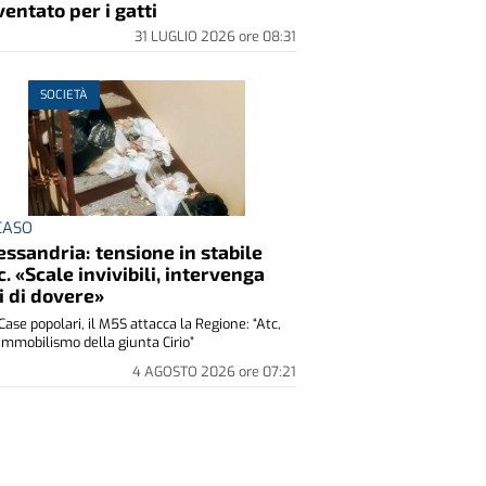
ventato per i gatti
31 LUGLIO 2026
ore
08:31
SOCIETÀ
 CASO
essandria: tensione in stabile
c. «Scale invivibili, intervenga
i di dovere»
Case popolari, il M5S attacca la Regione: “Atc,
immobilismo della giunta Cirio”
4 AGOSTO 2026
ore
07:21