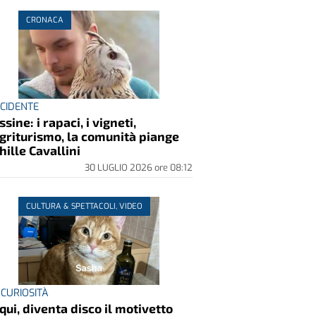
CRONACA
INCIDENTE
ssine: i rapaci, i vigneti,
agriturismo, la comunità piange
hille Cavallini
30 LUGLIO 2026
ore
08:12
CULTURA & SPETTACOLI, VIDEO
 CURIOSITÀ
qui, diventa disco il motivetto