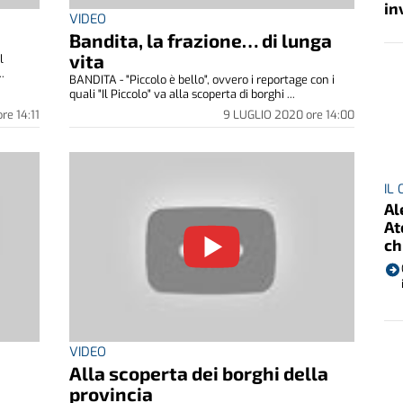
in
VIDEO
Bandita, la frazione… di lunga
vita
l
..
BANDITA - "Piccolo è bello", ovvero i reportage con i
quali "Il Piccolo" va alla scoperta di borghi ...
ore
14:11
9 LUGLIO 2020
ore
14:00
IL
Al
At
ch
VIDEO
Alla scoperta dei borghi della
provincia