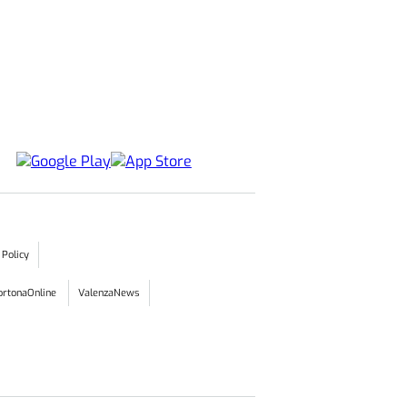
 Policy
ortonaOnline
ValenzaNews