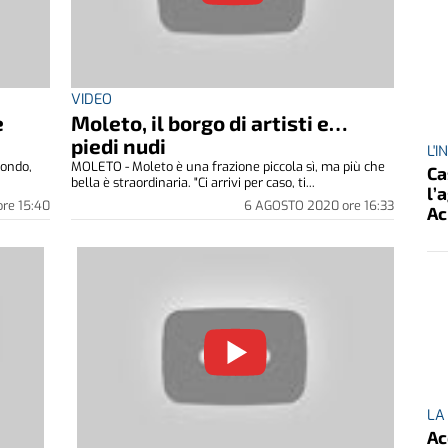
VIDEO
e
Moleto, il borgo di artisti e…
piedi nudi
L'
mondo,
MOLETO - Moleto è una frazione piccola sì, ma più che
Ca
.
bella è straordinaria. "Ci arrivi per caso, ti...
l’
ore
15:40
6 AGOSTO 2020
ore
16:33
Ac
LA
Ac