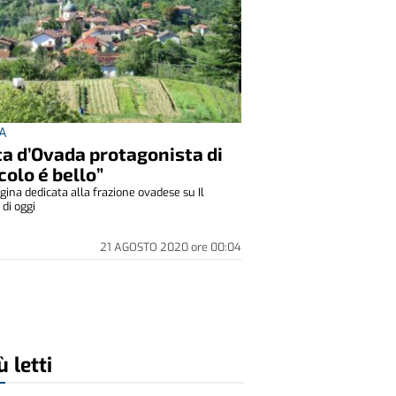
A
a d’Ovada protagonista di
colo é bello”
ina dedicata alla frazione ovadese su Il
 di oggi
21 AGOSTO 2020
ore
00:04
ù letti