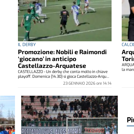
IL DERBY
CALCI
Promozione: Nobili e Raimondi
Arqu
‘giocano’ in anticipo
Tori
Castellazzo-Arquatese
ARQUAT
la marc
CASTELLAZZO - Un derby che conta molto in chiave
playoff. Domenica (14.30) si gioca Castellazzo-Arqu...
23 GENNAIO 2026
ore
14:14
Pi