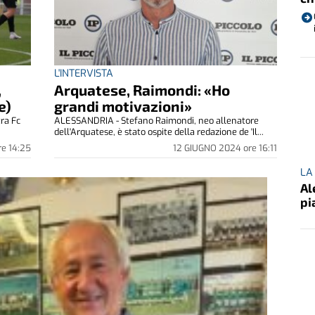
L'INTERVISTA
,
Arquatese, Raimondi: «Ho
e)
grandi motivazioni»
tra Fc
ALESSANDRIA - Stefano Raimondi, neo allenatore
.
dell'Arquatese, è stato ospite della redazione de 'Il...
re
14:25
12 GIUGNO 2024
ore
16:11
LA
Al
pi