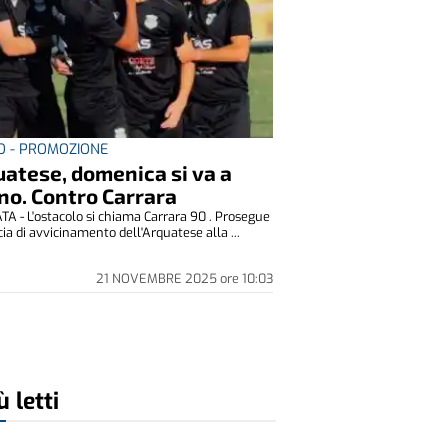
O - PROMOZIONE
atese, domenica si va a
no. Contro Carrara
A - L'ostacolo si chiama Carrara 90 . Prosegue
ia di avvicinamento dell'Arquatese alla ...
21 NOVEMBRE 2025
ore
10:03
ù letti