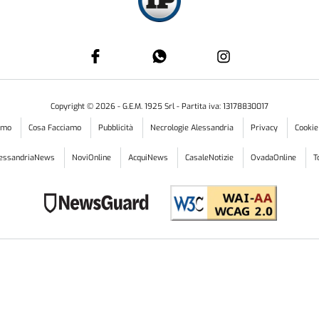
Copyright ©
2026
- G.E.M. 1925 Srl - Partita iva: 13178830017
iamo
Cosa Facciamo
Pubblicità
Necrologie Alessandria
Privacy
Cookie
lessandriaNews
NoviOnline
AcquiNews
CasaleNotizie
OvadaOnline
T