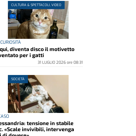
CULTURA & SPETTACOLI, VIDEO
 CURIOSITÀ
qui, diventa disco il motivetto
ventato per i gatti
31 LUGLIO 2026
ore
08:31
SOCIETÀ
 CASO
essandria: tensione in stabile
c. «Scale invivibili, intervenga
i di dovere»