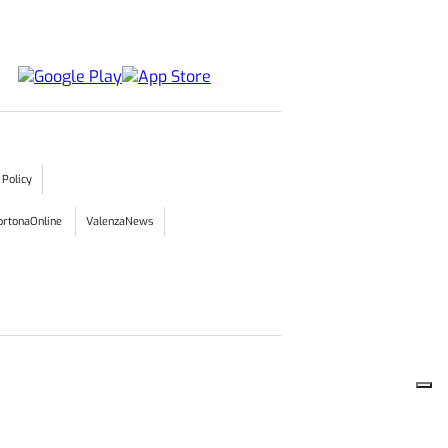
 Policy
ortonaOnline
ValenzaNews