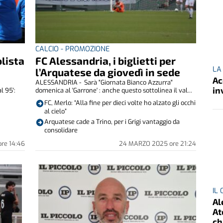
CALCIO - PROMOZIONE
olista
FC Alessandria, i biglietti per
LA
l’Arquatese da giovedì in sede
Ac
ALESSANDRIA - Sarà "Giornata Bianco Azzurra"
in
l 95':
domenica al 'Garrone' : anche questo sottolinea il val...
FC, Merlo: “Alla fine per dieci volte ho alzato gli occhi
al cielo”
Arquatese cade a Trino, per i Grigi vantaggio da
consolidare
ore
14:46
24 MARZO 2025
ore
21:24
IL
Al
At
ch