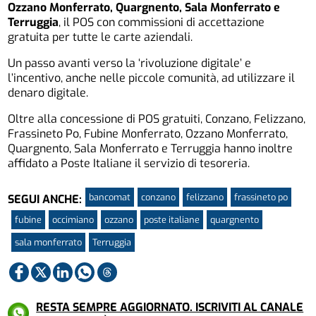
Ozzano Monferrato, Quargnento, Sala Monferrato e
Terruggia
, il POS con commissioni di accettazione
gratuita per tutte le carte aziendali.
Un passo avanti verso la ‘rivoluzione digitale’ e
l’incentivo, anche nelle piccole comunità, ad utilizzare il
denaro digitale.
Oltre alla concessione di POS gratuiti, Conzano, Felizzano,
Frassineto Po, Fubine Monferrato, Ozzano Monferrato,
Quargnento, Sala Monferrato e Terruggia hanno inoltre
affidato a Poste Italiane il servizio di tesoreria.
bancomat
conzano
felizzano
frassineto po
SEGUI ANCHE:
fubine
occimiano
ozzano
poste italiane
quargnento
sala monferrato
Terruggia
RESTA SEMPRE AGGIORNATO. ISCRIVITI AL CANALE