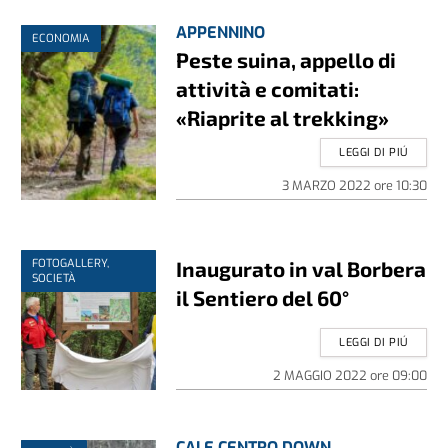
APPENNINO
ECONOMIA
Peste suina, appello di
attività e comitati:
«Riaprite al trekking»
LEGGI DI PIÚ
3 MARZO 2022
ore
10:30
FOTOGALLERY,
Inaugurato in val Borbera
SOCIETÀ
il Sentiero del 60°
LEGGI DI PIÚ
2 MAGGIO 2022
ore
09:00
CAI E CENTRO DOWN