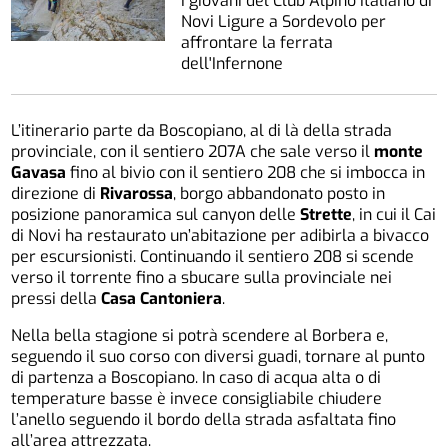
I giovani del Club Alpino Italiano di
Novi Ligure a Sordevolo per
affrontare la ferrata
dell'Infernone
L’itinerario parte da Boscopiano, al di là della strada
provinciale, con il sentiero 207A che sale verso il
monte
Gavasa
fino al bivio con il sentiero 208 che si imbocca in
direzione di
Rivarossa
, borgo abbandonato posto in
posizione panoramica sul canyon delle
Strette
, in cui il Cai
di Novi ha restaurato un’abitazione per adibirla a bivacco
per escursionisti. Continuando il sentiero 208 si scende
verso il torrente fino a sbucare sulla provinciale nei
pressi della
Casa Cantoniera
.
Nella bella stagione si potrà scendere al Borbera e,
seguendo il suo corso con diversi guadi, tornare al punto
di partenza a Boscopiano. In caso di acqua alta o di
temperature basse è invece consigliabile chiudere
l’anello seguendo il bordo della strada asfaltata fino
all’area attrezzata.