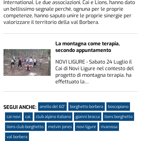
International. Le due associazioni, Cai e Lions, hanno dato
un bellissimo segnale perché, ognuna per le proprie
competenze, hanno saputo unire le proprie sinergie per
valorizzare il territorio della val Borbera.
La montagna come terapia,
secondo appuntamento
NOVI LIGURE - Sabato 24 Luglio il
Cai di Novi Ligure nel contesto del
progetto di montagna terapia, ha
effettuato la…
anello del 60°
borghetto borbera
boscopiano
SEGUI ANCHE:
cai novi
cai.
club alpino italiano
gianni brocca
lions borghetto
lions club borghetto
melvin jones
novi ligure
rivarossa
val borbera