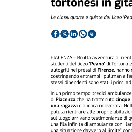
tortonesi in git
Le classi quarte e quinte del liceo 'Pea
PIACENZA – Brutta avventura al rientr
studenti del liceo
‘Peano’
di Tortona e
autogrill nei pressi di
Firenze,
hanno c
costringendo entrambi i pullman a fer
stessi dipendenti sono stati i primi ad
In un primo tempo, tredici ambulanze 
di
Piacenza
che ha trattenuto
cinque
una ragazza
è ancora ricoverata. Nel
potuta rientrare alle proprie abitazion
sul luogo arrivano testimonianze di q
una fila infinita di ambulanze con i l
una situazione davvero al limite” com