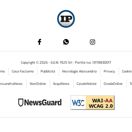
Copyright ©
2026
- G.E.M. 1925 Srl - Partita iva: 13178830017
iamo
Cosa Facciamo
Pubblicità
Necrologie Alessandria
Privacy
Cookie
lessandriaNews
NoviOnline
AcquiNews
CasaleNotizie
OvadaOnline
T