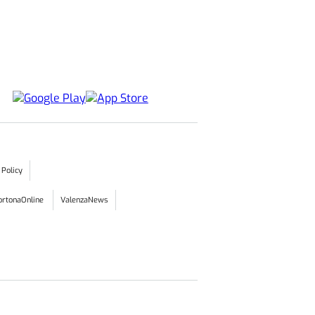
 Policy
ortonaOnline
ValenzaNews