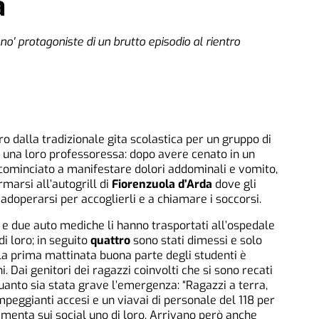
a
no' protagoniste di un brutto episodio al rientro
o dalla tradizionale gita scolastica per un gruppo di
 una loro professoressa: dopo avere cenato in un
ominciato a manifestare dolori addominali e vomito,
marsi all’autogrill di
Fiorenzuola d’Arda
dove gli
 adoperarsi per accoglierli e a chiamare i soccorsi.
e due auto mediche li hanno trasportati all’ospedale
di loro; in seguito
quattro
sono stati dimessi e solo
la prima mattinata buona parte degli studenti è
i. Dai genitori dei ragazzi coinvolti che si sono recati
uanto sia stata grave l’emergenza: “Ragazzi a terra,
ampeggianti accesi e un viavai di personale del 118 per
menta sui social uno di loro. Arrivano però anche