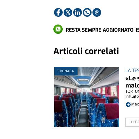
RESTA SEMPRE AGGIORNATO. IS
Articoli correlati
LA TE
CRONACA
«Le 
mal
TORTONA
influito
Maxi
LEGG