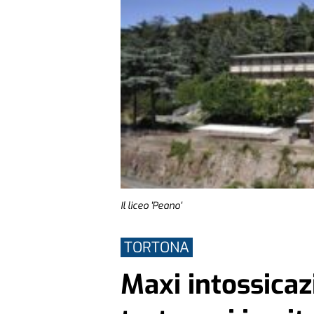
Il liceo 'Peano'
TORTONA
Maxi intossicaz