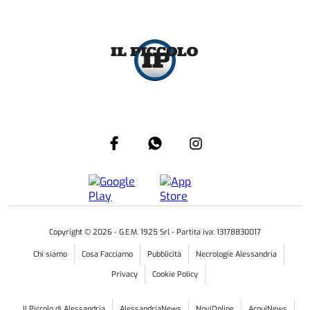
Copyright ©
2026
- G.E.M. 1925 Srl - Partita iva: 13178830017
Chi siamo
Cosa Facciamo
Pubblicità
Necrologie Alessandria
Privacy
Cookie Policy
Il Piccolo di Alessandria
AlessandriaNews
NoviOnline
AcquiNews