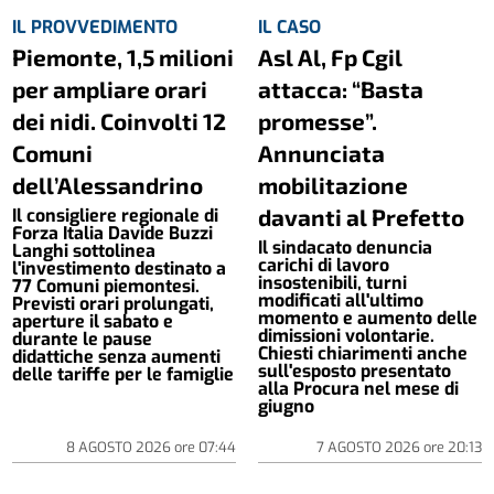
IL PROVVEDIMENTO
IL CASO
Piemonte, 1,5 milioni
Asl Al, Fp Cgil
per ampliare orari
attacca: “Basta
dei nidi. Coinvolti 12
promesse”.
Comuni
Annunciata
dell’Alessandrino
mobilitazione
davanti al Prefetto
Il consigliere regionale di
Forza Italia Davide Buzzi
Il sindacato denuncia
Langhi sottolinea
carichi di lavoro
l'investimento destinato a
insostenibili, turni
77 Comuni piemontesi.
modificati all'ultimo
Previsti orari prolungati,
momento e aumento delle
aperture il sabato e
dimissioni volontarie.
durante le pause
Chiesti chiarimenti anche
didattiche senza aumenti
sull'esposto presentato
delle tariffe per le famiglie
alla Procura nel mese di
giugno
8 AGOSTO 2026
ore
07:44
7 AGOSTO 2026
ore
20:13