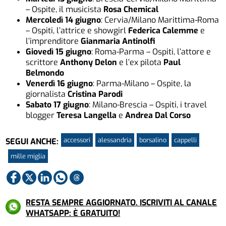
– Ospite, il musicista
Rosa Chemical
Mercoledì 14 giugno
: Cervia/Milano Marittima-Roma
– Ospiti, l’attrice e showgirl
Federica Calemme
e
l’imprenditore
Gianmaria Antinolfi
Giovedì 15 giugno
: Roma-Parma – Ospiti, l’attore e
scrittore
Anthony Delon
e l’ex pilota
Paul
Belmondo
Venerdì 16 giugno
: Parma-Milano – Ospite, la
giornalista
Cristina Parodi
Sabato 17 giugno
: Milano-Brescia – Ospiti, i travel
blogger
Teresa Langella
e
Andrea Dal Corso
accessori
alessandria
borsalino
cappelli
SEGUI ANCHE:
mille miglia
RESTA SEMPRE AGGIORNATO. ISCRIVITI AL CANALE
WHATSAPP: È GRATUITO!