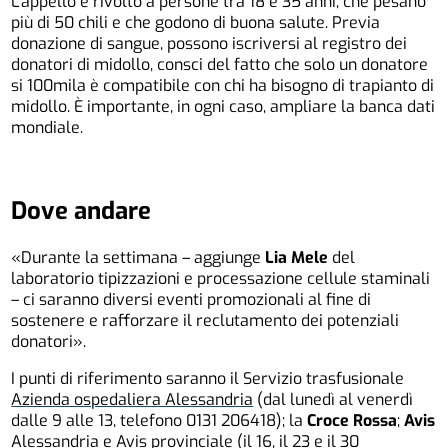
L’appello è rivolto a persone tra 18 e 35 anni, che pesano
più di 50 chili e che godono di buona salute. Previa
donazione di sangue, possono iscriversi al registro dei
donatori di midollo, consci del fatto che solo un donatore
si 100mila è compatibile con chi ha bisogno di trapianto di
midollo. È importante, in ogni caso, ampliare la banca dati
mondiale.
Dove andare
«Durante la settimana – aggiunge
Lia Mele
del
laboratorio tipizzazioni e processazione cellule staminali
– ci saranno diversi eventi promozionali al fine di
sostenere e rafforzare il reclutamento dei potenziali
donatori».
I punti di riferimento saranno il Servizio trasfusionale
Azienda ospedaliera Alessandria
(dal lunedì al venerdì
dalle 9 alle 13, telefono 0131 206418); la
Croce Rossa
;
Avis
Alessandria e Avis provinciale (il 16, il 23 e il 30