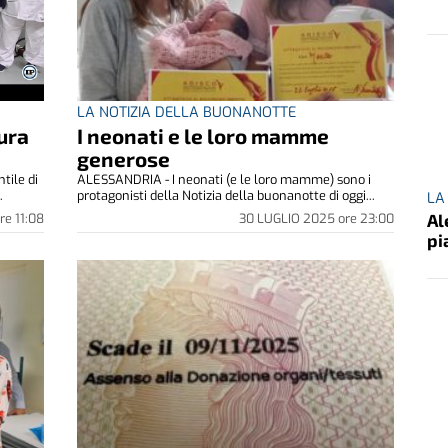
LA NOTIZIA DELLA BUONANOTTE
ura
I neonati e le loro mamme
generose
tile di
ALESSANDRIA - I neonati (e le loro mamme) sono i
.
protagonisti della Notizia della buonanotte di oggi...
LA
Al
re
11:08
30 LUGLIO 2025
ore
23:00
pi