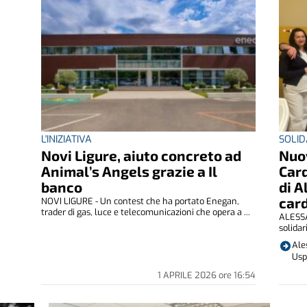
L'INIZIATIVA
SOLID
Novi Ligure, aiuto concreto ad
Nuo
Animal’s Angels grazie a Il
Card
banco
di A
car
NOVI LIGURE - Un contest che ha portato Enegan,
trader di gas, luce e telecomunicazioni che opera a ...
ALESSA
solidar
Ale
Usp
1 APRILE 2026
ore
16:54