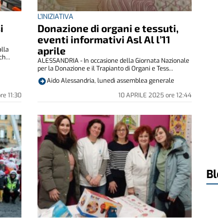
L'INIZIATIVA
i
Donazione di organi e tessuti,
eventi informativi Asl Al l’11
aprile
alla
h...
ALESSANDRIA - In occasione della Giornata Nazionale
per la Donazione e il Trapianto di Organi e Tess...
Aido Alessandria, lunedì assemblea generale
ore
11:30
10 APRILE 2025
ore
12:44
Bl