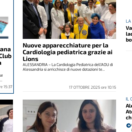
LA
Va
la
bo
Nuove apparecchiature per la
vana
Cardiologia pediatrica grazie ai
Club
Lions
a
ALESSANDRIA – La Cardiologia Pediatrica dell’AOU di
Alessandria si arricchisce di nuove dotazioni te...
se
..
re
15:37
17 OTTOBRE 2025
ore
10:15
IL
Al
At
ch