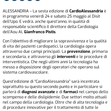
ALESSANDRIA – La sesta edizione di
CardioAlessandria
è
in programma venerdì 24 e sabato 25 maggio al Disit
dell’Upo. E vedrà, anche quest’anno, in qualità di
responsabile scientifico il direttore della
Cardio
logia
dell’Aou Al,
Gianfranco Pistis
.
Con l’obiettivo di migliorare la sopravvivenza e la qualità
di vita dei pazienti
cardio
patici, la
cardio
logia opera
attraverso due campi principali. La
prevenzione
, primaria
e secondaria, e attraverso gli
interventi
e le procedure di
interventistica. Che negli ultimi anni la tecnologia ha
messo a disposizione degli operatori che operano sul
sistema
cardio
vascolare.
Quest’edizione di “
Cardio
Alessandria” sarà incentrata
soprattutto su questo secondo punto e in particolare si
parlerà di
diagnosi avanzate
e di
farmaci
nel campo dello
scompenso e delle dislipidemie. Due settori molto attuali
nel campo della
cardio
logia. Oltre che di alta tecnologia e
di procedure innovative per il trattamento di tutte le