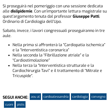
Si proseguirà nel pomeriggio con una sessione dedicata
alle
dislipidemie
. Con un’importante lettura magistrale su
quest’argomento tenuta dal professor
Giuseppe Patti
,
Ordinario di
Cardio
logia dell’Upo.
Sabato, invece, i lavori congressuali proseguiranno in tre
aule.
Nella prima si affronterà la “
Cardio
patia ischemica”
e la “Interventistica coronarica”
Nella seconda la “Fibrillazione atriale” e la
“
Cardio
stimolazione”
Nella terza la “Interventistica strutturale e la
Cardio
chirurgia Tavi” e il trattamento di “Mitrale e
Tricuspide”.
aou al
cardioalessandria
cardiologia
convegno
SEGUI ANCHE:
cuore
pistis