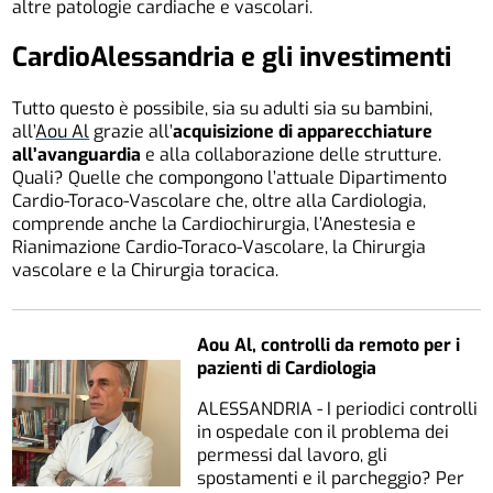
altre patologie cardiache e vascolari.
CardioAlessandria e gli investimenti
Tutto questo è possibile, sia su adulti sia su bambini,
all’
Aou Al
grazie all’
acquisizione di apparecchiature
all’avanguardia
e alla collaborazione delle strutture.
Quali? Quelle che compongono l’attuale Dipartimento
Cardio
-Toraco-Vascolare che, oltre alla
Cardio
logia,
comprende anche la
Cardio
chirurgia, l’Anestesia e
Rianimazione
Cardio-
Toraco-Vascolare, la Chirurgia
vascolare e la Chirurgia toracica.
Aou Al, controlli da remoto per i
pazienti di Cardiologia
ALESSANDRIA - I periodici controlli
in ospedale con il problema dei
permessi dal lavoro, gli
spostamenti e il parcheggio? Per