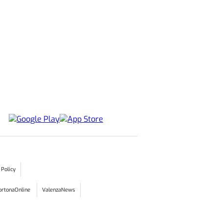
 Policy
ortonaOnline
ValenzaNews