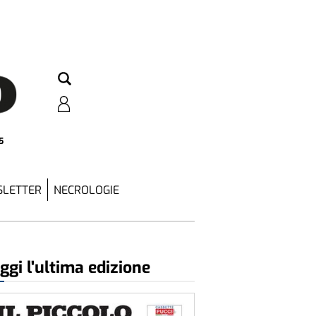
5
LETTER
NECROLOGIE
ggi l'ultima edizione