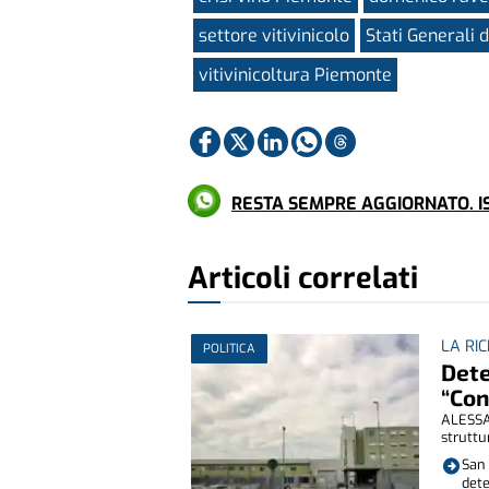
settore vitivinicolo
Stati Generali d
vitivinicoltura Piemonte
RESTA SEMPRE AGGIORNATO. IS
Articoli correlati
LA RI
POLITICA
Dete
“Con
ALESSAN
struttu
San 
dete