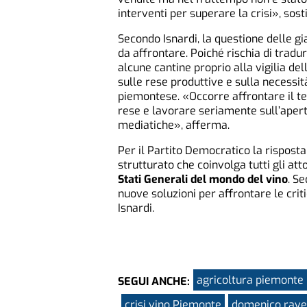
interventi per superare la crisi», sost
Secondo Isnardi, la questione delle 
da affrontare. Poiché rischia di trad
alcune cantine proprio alla vigilia del
sulle rese produttive e sulla necessit
piemontese. «Occorre affrontare il te
rese e lavorare seriamente sull’apert
mediatiche», afferma.
Per il Partito Democratico la rispost
strutturato che coinvolga tutti gli at
Stati Generali del mondo del vino
. S
nuove soluzioni per affrontare le crit
Isnardi.
agricoltura piemonte
SEGUI ANCHE:
crisi vino Piemonte
domenico rave