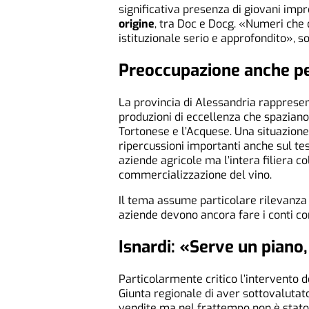
significativa presenza di giovani imp
origine
, tra Doc e Docg. «Numeri che
istituzionale serio e approfondito», so
Preoccupazione anche per
La provincia di Alessandria rappresent
produzioni di eccellenza che spazian
Tortonese e l’Acquese. Una situazione
ripercussioni importanti anche sul te
aziende agricole ma l’intera filiera c
commercializzazione del vino.
Il tema assume particolare rilevanz
aziende devono ancora fare i conti con
Isnardi: «Serve un piano
Particolarmente critico l’intervento 
Giunta regionale di aver sottovalutato
vendite ma nel frattempo non è stato