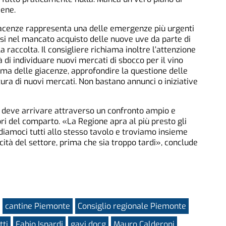
iene.
giacenze rappresenta una delle emergenze più urgenti
ursi nel mancato acquisto delle nuove uve da parte di
la raccolta. Il consigliere richiama inoltre l’attenzione
à di individuare nuovi mercati di sbocco per il vino
ma delle giacenze, approfondire la questione delle
ura di nuovi mercati. Non bastano annunci o iniziative
a deve arrivare attraverso un confronto ampio e
tori del comparto. «La Regione apra al più presto gli
ediamoci tutti allo stesso tavolo e troviamo insieme
icità del settore, prima che sia troppo tardi», conclude
cantine Piemonte
Consiglio regionale Piemonte
tti
Fabio Isnardi
gavi docg
Mauro Calderoni