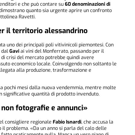
renditori e che può contare su
60 denominazioni di
 dimostrano quanto sia urgente aprire un confronto
ttolinea Ravetti.
 il territorio alessandrino
a uno dei principali poli vitivinicoli piemontesi. Con
o dal
Gavi
ai vini del Monferrato, passando per il
 di crisi del mercato potrebbe quindi avere
ssuto economico locale. Coinvolgendo non soltanto le
ollegata alla produzione, trasformazione e
a a pochi mesi dalla nuova vendemmia, mentre molte
 significative quantità di prodotto invenduto.
, non fotografie e annunci»
del consigliere regionale
Fabio Isnardi
, che accusa la
 il problema. «Da un anno si parla del calo delle
 fatto praticamente nulla. Manca un vero piano di