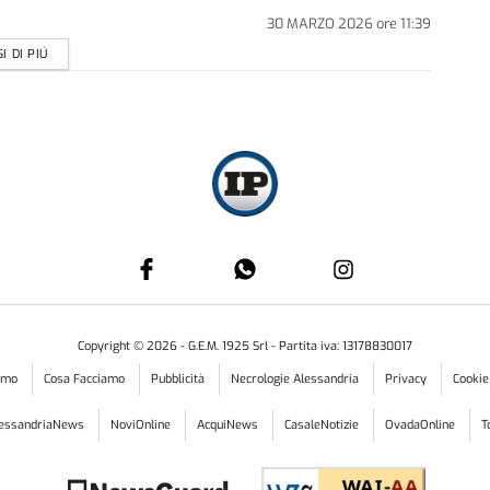
30 MARZO 2026
ore
11:39
I DI PIÚ
Copyright ©
2026
- G.E.M. 1925 Srl - Partita iva: 13178830017
iamo
Cosa Facciamo
Pubblicità
Necrologie Alessandria
Privacy
Cookie
lessandriaNews
NoviOnline
AcquiNews
CasaleNotizie
OvadaOnline
T