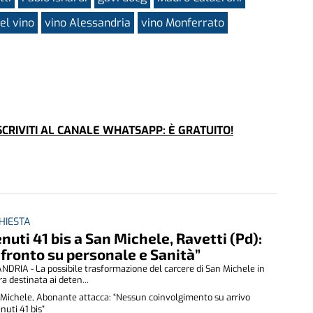
el vino
vino Alessandria
vino Monferrato
CRIVITI AL CANALE WHATSAPP: È GRATUITO!
CHIESTA
nuti 41 bis a San Michele, Ravetti (Pd):
fronto su personale e Sanità”
DRIA - La possibile trasformazione del carcere di San Michele in
ra destinata ai deten...
Michele, Abonante attacca: “Nessun coinvolgimento su arrivo
nuti 41 bis”