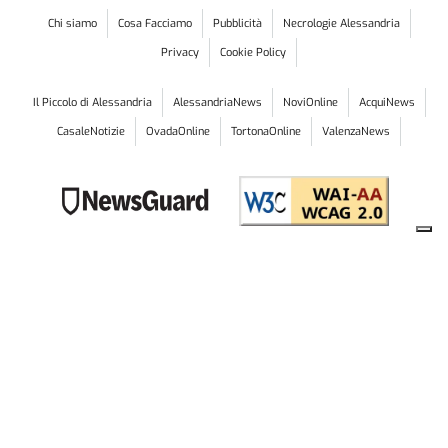
Chi siamo
Cosa Facciamo
Pubblicità
Necrologie Alessandria
Privacy
Cookie Policy
Il Piccolo di Alessandria
AlessandriaNews
NoviOnline
AcquiNews
CasaleNotizie
OvadaOnline
TortonaOnline
ValenzaNews