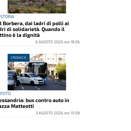
 STORIA
l Borbera, dai ladri di polli ai
dri di solidarietà. Quando il
ttino è la dignità
6 AGOSTO 2026
ore
18:06
CRONACA
 FOTO
essandria: bus contro auto in
azza Matteotti
3 AGOSTO 2026
ore
15:58