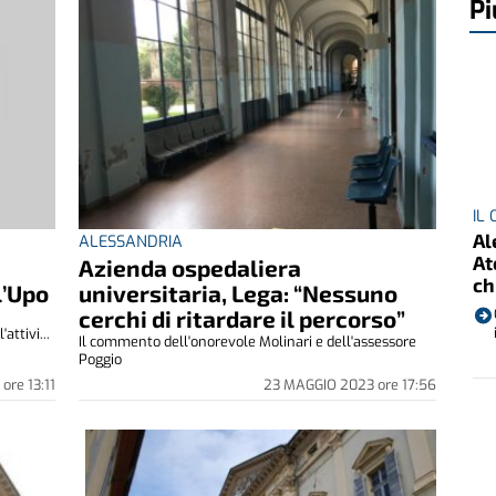
Pi
IL
Al
ALESSANDRIA
At
Azienda ospedaliera
ch
l’Upo
universitaria, Lega: “Nessuno
cerchi di ritardare il percorso”
attivi...
Il commento dell'onorevole Molinari e dell'assessore
Poggio
3
ore
13:11
23 MAGGIO 2023
ore
17:56