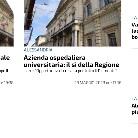
LA
Va
la
bo
ALESSANDRIA
dale
Azienda ospedaliera
a
universitaria: il sì della Regione
po il
Icardi: "Opportunità di crescita per tutto il Piemonte"
re
19:38
23 MAGGIO 2023
ore
17:16
LA
Al
pi