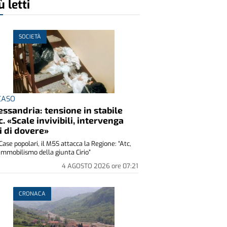
ù letti
SOCIETÀ
 CASO
essandria: tensione in stabile
c. «Scale invivibili, intervenga
i di dovere»
Case popolari, il M5S attacca la Regione: “Atc,
immobilismo della giunta Cirio”
4 AGOSTO 2026
ore
07:21
CRONACA