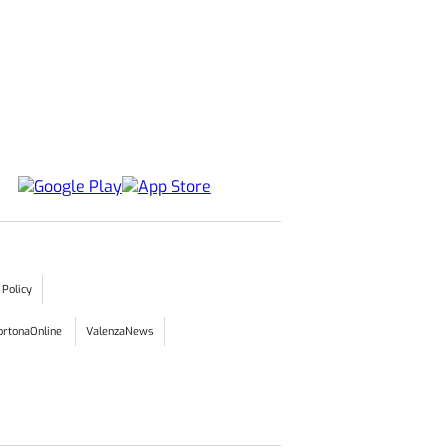
 Policy
ortonaOnline
ValenzaNews