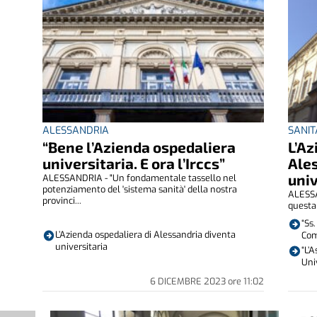
ALESSANDRIA
SANIT
“Bene l’Azienda ospedaliera
L’Az
universitaria. E ora l’Irccs”
Ale
univ
ALESSANDRIA - "Un fondamentale tassello nel
potenziamento del 'sistema sanità' della nostra
ALESSA
provinci...
questa 
“Ss
L’Azienda ospedaliera di Alessandria diventa
Com
universitaria
“L’
Uni
6 DICEMBRE 2023
ore
11:02