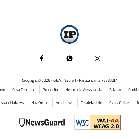
Copyright ©
2026
- G.E.M. 1925 Srl - Partita iva: 13178830017
iamo
Cosa Facciamo
Pubblicità
Necrologie Alessandria
Privacy
Cookie
lessandriaNews
NoviOnline
AcquiNews
CasaleNotizie
OvadaOnline
T