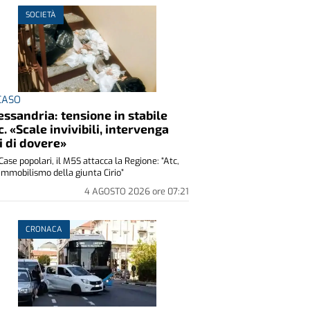
SOCIETÀ
 CASO
essandria: tensione in stabile
c. «Scale invivibili, intervenga
i di dovere»
Case popolari, il M5S attacca la Regione: “Atc,
immobilismo della giunta Cirio”
4 AGOSTO 2026
ore
07:21
CRONACA