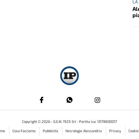
LA
Al
pi
Copyright ©
2026
- G.E.M. 1925 Srl - Partita iva: 13178830017
iamo
Cosa Facciamo
Pubblicità
Necrologie Alessandria
Privacy
Cookie