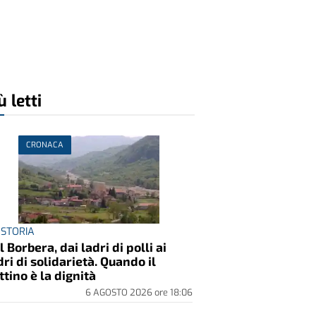
ù letti
CRONACA
 STORIA
l Borbera, dai ladri di polli ai
dri di solidarietà. Quando il
ttino è la dignità
6 AGOSTO 2026
ore
18:06