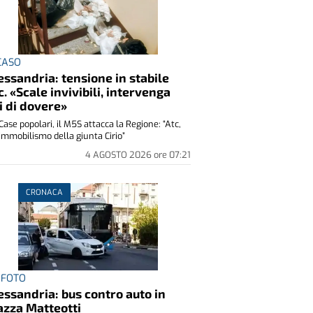
 CASO
essandria: tensione in stabile
c. «Scale invivibili, intervenga
i di dovere»
Case popolari, il M5S attacca la Regione: “Atc,
immobilismo della giunta Cirio”
4 AGOSTO 2026
ore
07:21
CRONACA
 FOTO
essandria: bus contro auto in
azza Matteotti