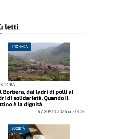
ù letti
CRONACA
 STORIA
l Borbera, dai ladri di polli ai
dri di solidarietà. Quando il
ttino è la dignità
6 AGOSTO 2026
ore
18:06
SOCIETÀ