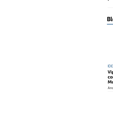
Bl
ID
Vi
co
Mo
And