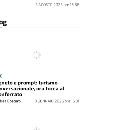
3 AGOSTO 2026
ore
15:58
og
EE
gneto e prompt: turismo
nversazionale, ora tocca al
nferrato
rea Boscaro
9 GENNAIO 2026
ore
16:31