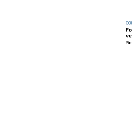
CO
Fo
ve
Pin
ITI
It
Itin