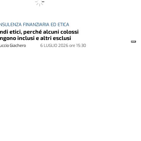
NSULENZA FINANZIARIA ED ETICA
ndi etici, perché alcuni colossi
ngono inclusi e altri esclusi
uccio Giachero
6 LUGLIO 2026
ore
15:30
NERARIA A.I.
alia incompiuta
eraria A.I.
29 GIUGNO 2026
ore
15:39