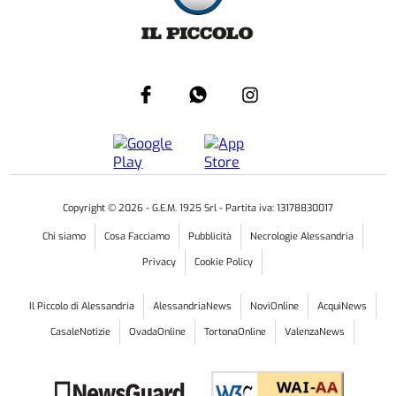
Copyright ©
2026
- G.E.M. 1925 Srl - Partita iva: 13178830017
Chi siamo
Cosa Facciamo
Pubblicità
Necrologie Alessandria
Privacy
Cookie Policy
Il Piccolo di Alessandria
AlessandriaNews
NoviOnline
AcquiNews
CasaleNotizie
OvadaOnline
TortonaOnline
ValenzaNews