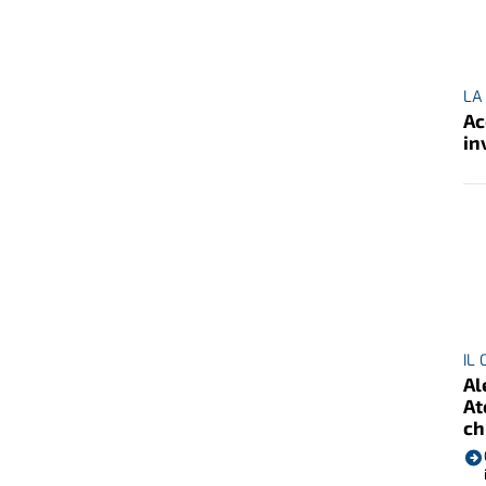
LA
Ac
in
IL
Al
At
ch