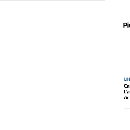
Pi
L'
Ca
l’
Ac