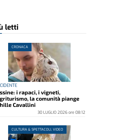
ù letti
CRONACA
INCIDENTE
ssine: i rapaci, i vigneti,
agriturismo, la comunità piange
hille Cavallini
30 LUGLIO 2026
ore
08:12
CULTURA & SPETTACOLI, VIDEO