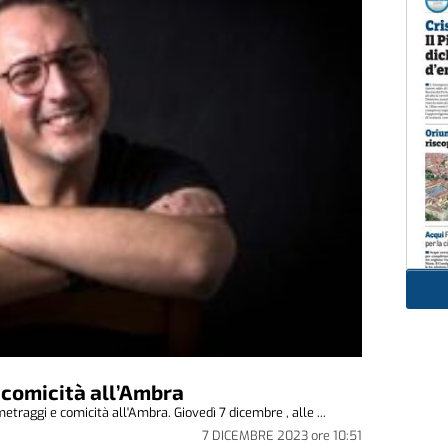
 comicità all’Ambra
raggi e comicità all'Ambra. Giovedì 7 dicembre , alle ...
7 DICEMBRE 2023
ore
10:51