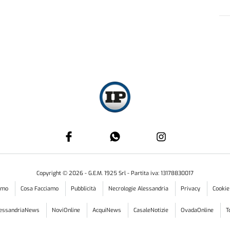
Copyright ©
2026
- G.E.M. 1925 Srl - Partita iva: 13178830017
iamo
Cosa Facciamo
Pubblicità
Necrologie Alessandria
Privacy
Cookie
lessandriaNews
NoviOnline
AcquiNews
CasaleNotizie
OvadaOnline
T