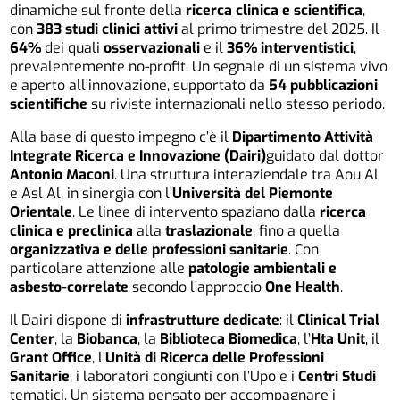
dinamiche sul fronte della
ricerca clinica e scientifica
,
con
383 studi clinici attivi
al primo trimestre del 2025. Il
64%
dei quali
osservazionali
e il
36% interventistici
,
prevalentemente no-profit. Un segnale di un sistema vivo
e aperto all’innovazione, supportato da
54 pubblicazioni
scientifiche
su riviste internazionali nello stesso periodo.
Alla base di questo impegno c’è il
Dipartimento Attività
Integrate Ricerca e Innovazione (Dairi)
guidato dal dottor
Antonio Maconi
. Una struttura interaziendale tra Aou Al
e Asl Al, in sinergia con l’
Università del Piemonte
Orientale
. Le linee di intervento spaziano dalla
ricerca
clinica e preclinica
alla
traslazionale
, fino a quella
organizzativa e delle professioni sanitarie
. Con
particolare attenzione alle
patologie ambientali e
asbesto-correlate
secondo l’approccio
One Health
.
Il Dairi dispone di
infrastrutture dedicate
: il
Clinical Trial
Center
, la
Biobanca
, la
Biblioteca Biomedica
, l’
Hta Unit
, il
Grant Office
, l’
Unità di Ricerca delle Professioni
Sanitarie
, i laboratori congiunti con l’Upo e i
Centri Studi
tematici. Un sistema pensato per accompagnare i