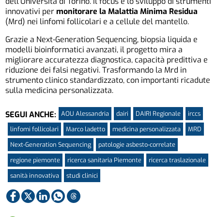
dell’Università di Torino. Il focus è lo sviluppo di strumenti
innovativi per
monitorare la Malattia Minima Residua
(Mrd) nei linfomi follicolari e a cellule del mantello.
Grazie a Next-Generation Sequencing, biopsia liquida e
modelli bioinformatici avanzati, il progetto mira a
migliorare accuratezza diagnostica, capacità predittiva e
riduzione dei falsi negativi. Trasformando la Mrd in
strumento clinico standardizzato, con importanti ricadute
sulla medicina personalizzata.
AOU Alessandria
dairi
DAIRI Regionale
irccs
SEGUI ANCHE:
linfomi follicolari
Marco ladetto
medicina personalizzata
MRD
Next-Generation Sequencing
patologie asbesto-correlate
regione piemonte
ricerca sanitaria Piemonte
ricerca traslazionale
sanità innovativa
studi clinici