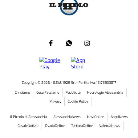
Copyright ©
2026
- G.E.M. 1925 Srl - Partita iva: 13178830017
Chi siamo
Cosa Facciamo
Pubblicità
Necrologie Alessandria
Privacy
Cookie Policy
Il Piccolo di Alessandria
AlessandriaNews
NoviOnline
AcquiNews
CasaleNotizie
OvadaOnline
TortonaOnline
ValenzaNews