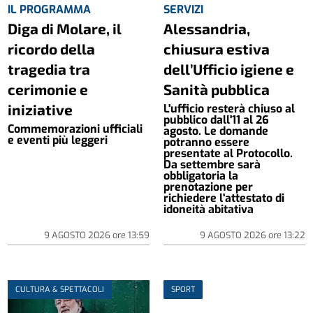
IL PROGRAMMA
SERVIZI
Diga di Molare, il
Alessandria,
ricordo della
chiusura estiva
tragedia tra
dell’Ufficio igiene e
cerimonie e
Sanità pubblica
iniziative
L'ufficio resterà chiuso al
pubblico dall'11 al 26
Commemorazioni ufficiali
agosto. Le domande
e eventi più leggeri
potranno essere
presentate al Protocollo.
Da settembre sarà
obbligatoria la
prenotazione per
richiedere l'attestato di
idoneità abitativa
9 AGOSTO 2026
ore
13:59
9 AGOSTO 2026
ore
13:22
CULTURA & SPETTACOLI
SPORT