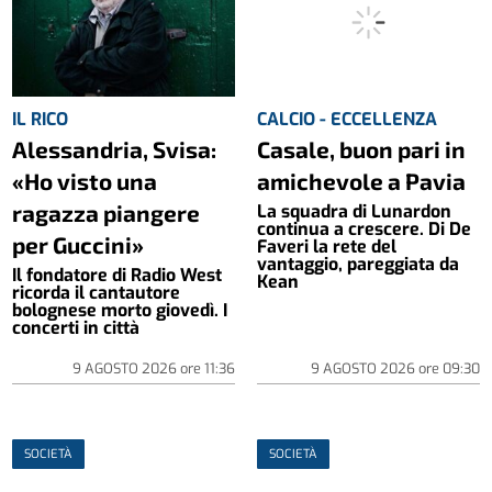
IL RICO
CALCIO - ECCELLENZA
Alessandria, Svisa:
Casale, buon pari in
«Ho visto una
amichevole a Pavia
ragazza piangere
La squadra di Lunardon
continua a crescere. Di De
per Guccini»
Faveri la rete del
vantaggio, pareggiata da
Il fondatore di Radio West
Kean
ricorda il cantautore
bolognese morto giovedì. I
concerti in città
9 AGOSTO 2026
ore
11:36
9 AGOSTO 2026
ore
09:30
SOCIETÀ
SOCIETÀ