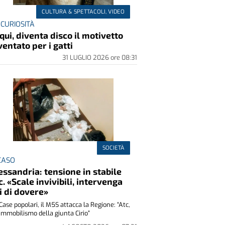
CULTURA & SPETTACOLI, VIDEO
 CURIOSITÀ
qui, diventa disco il motivetto
ventato per i gatti
31 LUGLIO 2026
ore
08:31
SOCIETÀ
 CASO
essandria: tensione in stabile
c. «Scale invivibili, intervenga
i di dovere»
Case popolari, il M5S attacca la Regione: “Atc,
immobilismo della giunta Cirio”