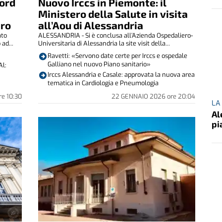
cord
Nuovo Irccs in Piemonte: il
Ministero della Salute in visita
aro
all’Aou di Alessandria
ato
ALESSANDRIA - Si è conclusa all’Azienda Ospedaliero-
 ad...
Universitaria di Alessandria la site visit della...
Ravetti: «Servono date certe per Irccs e ospedale
Galliano nel nuovo Piano sanitario»
Al:
Irccs Alessandria e Casale: approvata la nuova area
tematica in Cardiologia e Pneumologia
re
10:30
22 GENNAIO 2026
ore
20:04
LA
Al
pi