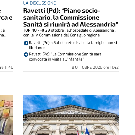
LA DISCUSSIONE
e
Ravetti (Pd): “Piano socio-
rca e
sanitario, la Commissione
Sanità si riunirà ad Alessandria”
 : è
TORINO - «Il 29 ottobre , all’ ospedale di Alessandria ,
a...
con la IV Commissione del Consiglio regiona...
Ravetti (Pd): «Sul decreto disabilità famiglie non si
illudano»
Ravetti (Pd): “La Commissione Sanità sarà
convocata in visita all’Infantile”
re
11:40
8 OTTOBRE 2025
ore
11:42