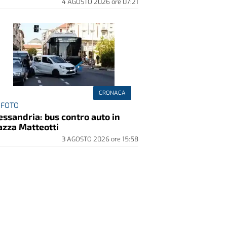
4 AGOSTO 2026
ore
07:21
CRONACA
 FOTO
essandria: bus contro auto in
azza Matteotti
3 AGOSTO 2026
ore
15:58