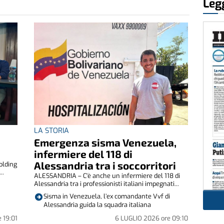
Legg
LA STORIA
Emergenza sisma Venezuela,
infermiere del 118 di
Alessandria tra i soccorritori
olding
..
ALESSANDRIA – C'è anche un infermiere del 118 di
Alessandria tra i professionisti italiani impegnati...
Sisma in Venezuela, l’ex comandante Vvf di
Alessandria guida la squadra italiana
e
19:01
6 LUGLIO 2026
ore
09:10