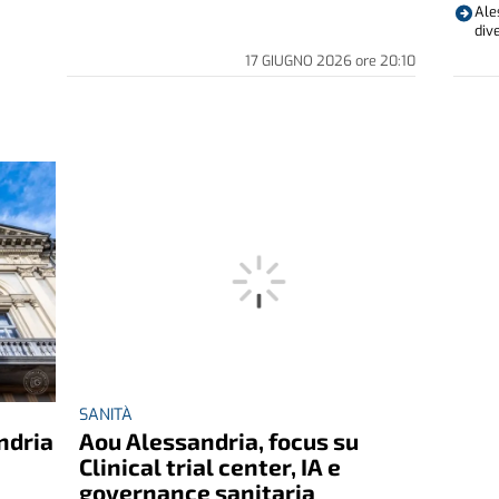
Ales
div
17 GIUGNO 2026
ore
20:10
SANITÀ
ndria
Aou Alessandria, focus su
i
Clinical trial center, IA e
governance sanitaria