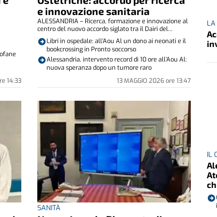
e innovazione sanitaria
ALESSANDRIA – Ricerca, formazione e innovazione al
LA
centro del nuovo accordo siglato tra il Dairi del...
Ac
Libri in ospedale: all’Aou Al un dono ai neonati e il
in
bookcrossing in Pronto soccorso
stofane
Alessandria, intervento record di 10 ore all’Aou Al:
nuova speranza dopo un tumore raro
re
14:33
13 MAGGIO 2026
ore
13:47
IL
Al
At
ch
SANITÀ