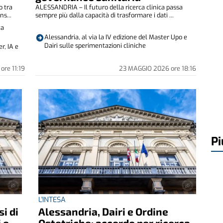
o tra
ALESSANDRIA – Il futuro della ricerca clinica passa
ns...
sempre più dalla capacità di trasformare i dati ...
ta
Alessandria, al via la IV edizione del Master Upo e
Dairi sulle sperimentazioni cliniche
r, IA e
6
ore
11:19
23 MAGGIO 2026
ore
18:16
Pi
L'INTESA
i di
Alessandria, Dairi e Ordine
 e
Ostetriche: accordo per ricerca